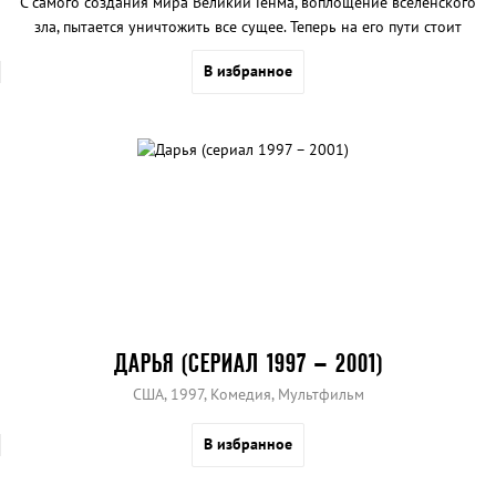
С самого создания мира Великий Генма, воплощение вселенского
зла, пытается уничтожить все сущее. Теперь на его пути стоит
планета Земля и горстка отважных героев. Прекрасную
В избранное
трансильванскую принцессу Луну, японского школьника Джо,
бессмертного война и их соратников объединяют
сверхъестественные способности и желание победить.
ДАРЬЯ (СЕРИАЛ 1997 – 2001)
США, 1997, Комедия, Мультфильм
В избранное