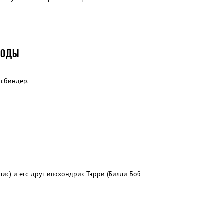
БОДЫ
ссбиндер.
ис) и его друг-ипохондрик Тэрри (Билли Боб