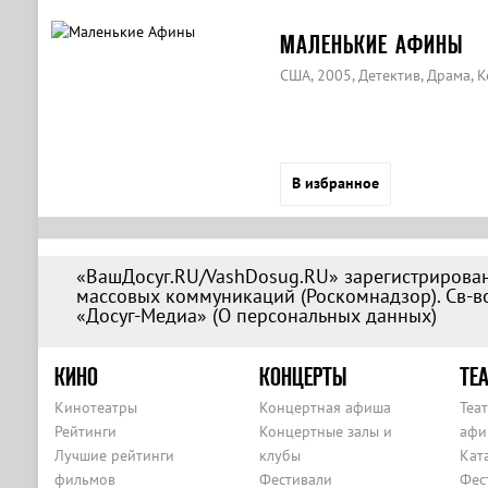
МАЛЕНЬКИЕ АФИНЫ
США, 2005, Детектив, Драма, 
В избранное
«ВашДосуг.RU/VashDosug.RU» зарегистрирован
массовых коммуникаций (Роскомнадзор). Св-во
«Досуг-Медиа» (
О персональных данных
)
КИНО
КОНЦЕРТЫ
ТЕА
Кинотеатры
Концертная афиша
Теа
Рейтинги
Концертные залы и
афи
Лучшие рейтинги
клубы
Кат
фильмов
Фестивали
Фес