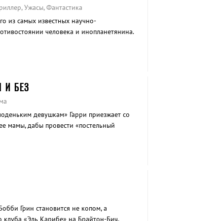
риллер, Ужасы, Фантастика
го из самых известных научно-
отивостоянии человека и инопланетянина.
 И БЕЗ
ма
лоденьким девушкам» Гарри приезжает со
ее мамы, дабы провести «постельный
незапно нагрянувшая мамаша...
обби Грин становится не копом, а
 клуба «Эль Карибе» на Брайтон-Бич.