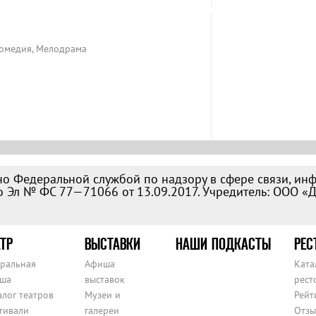
Комедия, Мелодрама
о Федеральной службой по надзору в сфере связи, ин
 Эл № ФС 77—71066 от 13.09.2017. Учредитель: ООО «
ТР
ВЫСТАВКИ
НАШИ ПОДКАСТЫ
РЕС
тральная
Афиша
Ката
ша
выставок
рест
алог театров
Музеи и
Рейт
тивали
галереи
Отзы