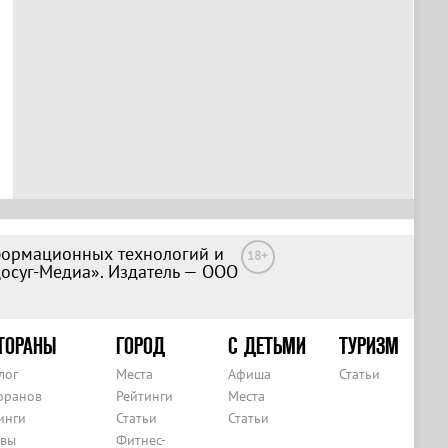
формационных технологий и
18+
Досуг-Медиа». Издатель — ООО
ТОРАНЫ
ГОРОД
С ДЕТЬМИ
ТУРИЗМ
лог
Места
Афиша
Статьи
оранов
Рейтинги
Места
инги
Статьи
Статьи
вы
Фитнес-