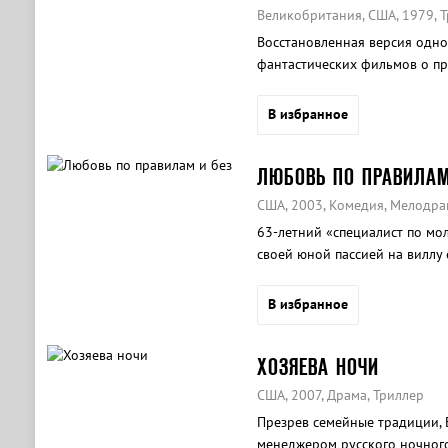
Великобритания, США, 1979, Т
Восстановленная версия одно
фантастических фильмов о пр
В избранное
ЛЮБОВЬ ПО ПРАВИЛАМ
США, 2003, Комедия, Мелодра
63-летний «специалист по мо
своей юной пассией на виллу 
уикенд». Идиллию нарушает в
В избранное
ХОЗЯЕВА НОЧИ
США, 2007, Драма, Триллер
Презрев семейные традиции, Б
менеджером русского ночного