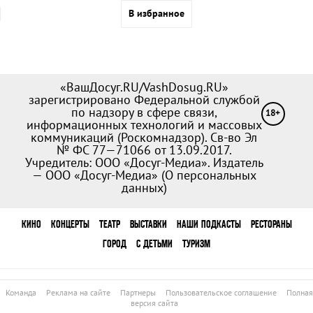
В избранное
«ВашДосуг.RU/VashDosug.RU»
зарегистрировано Федеральной службой
по надзору в сфере связи,
18+
информационных технологий и массовых
коммуникаций (Роскомнадзор). Св-во Эл
№ ФС 77—71066 от 13.09.2017.
Учредитель: ООО «Досуг-Медиа». Издатель
— ООО «Досуг-Медиа» (
О персональных
данных
)
КИНО
КОНЦЕРТЫ
ТЕАТР
ВЫСТАВКИ
НАШИ ПОДКАСТЫ
РЕСТОРАНЫ
ГОРОД
С ДЕТЬМИ
ТУРИЗМ
Команда
Реклама на сайте
Партнеры
Пользовательское соглашение
Полная
версия сайта