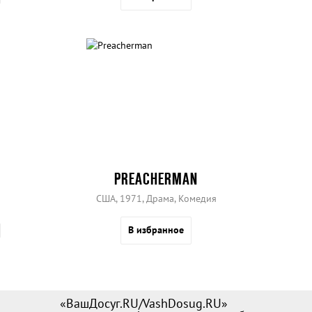
PREACHERMAN
США, 1971, Драма, Комедия
В избранное
«ВашДосуг.RU/VashDosug.RU»