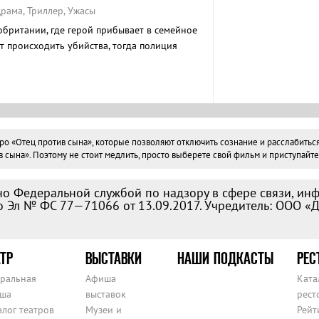
рама, Триллер, Ужасы
обритании, где герой прибывает в семейное
т происходить убийства, тогда полиция
гостя в причастности к преступлениям.
«Отец против сына», которые позволяют отключить сознание и расслабиться. 
ына». Поэтому не стоит медлить, просто выберете свой фильм и приступайте 
о Федеральной службой по надзору в сфере связи, ин
 Эл № ФС 77—71066 от 13.09.2017. Учредитель: ООО «
ТР
ВЫСТАВКИ
НАШИ ПОДКАСТЫ
РЕС
тральная
Афиша
Ката
ша
выставок
рест
алог театров
Музеи и
Рейт