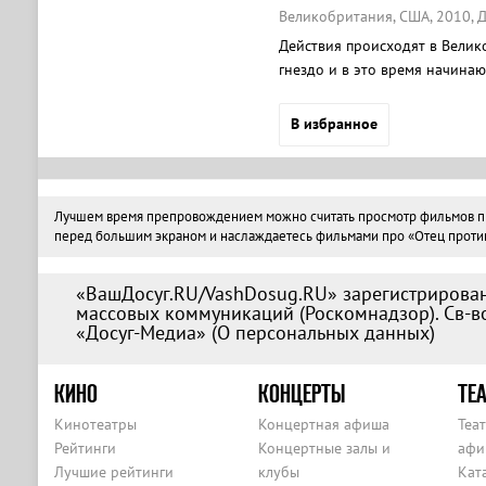
Великобритания, США, 2010, Д
Действия происходят в Велик
гнездо и в это время начинаю
начинает подозревать нового 
В избранное
Лучшем время препровождением можно считать просмотр фильмов про 
перед большим экраном и наслаждаетесь фильмами про «Отец против с
«ВашДосуг.RU/VashDosug.RU» зарегистрирован
массовых коммуникаций (Роскомнадзор). Св-во
«Досуг-Медиа» (
О персональных данных
)
КИНО
КОНЦЕРТЫ
ТЕА
Кинотеатры
Концертная афиша
Теа
Рейтинги
Концертные залы и
афи
Лучшие рейтинги
клубы
Кат