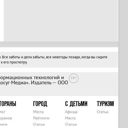
Все заботы и дела забыты, все невзгоды позади, когда вы сидите
к его просмотру.
формационных технологий и
18+
Досуг-Медиа». Издатель — ООО
ТОРАНЫ
ГОРОД
С ДЕТЬМИ
ТУРИЗМ
лог
Места
Афиша
Статьи
оранов
Рейтинги
Места
инги
Статьи
Статьи