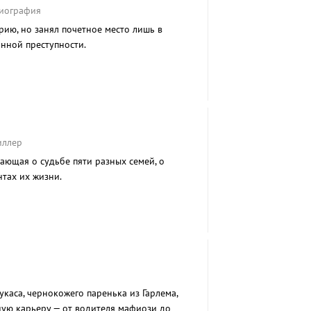
Биография
рию, но занял почетное место лишь в
нной преступности.
иллер
ающая о судьбе пяти разных семей, о
тах их жизни.
каса, чернокожего паренька из Гарлема,
ую карьеру — от водителя мафиози до