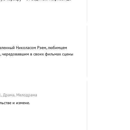
 первого человека в Нью-Йорке.
авленный Николасом Рэем, любимцем
, чередовавшим в своих фильмах сцены
и мастерством жонглера.
1, Драма, Мелодрама
льстве и измене.