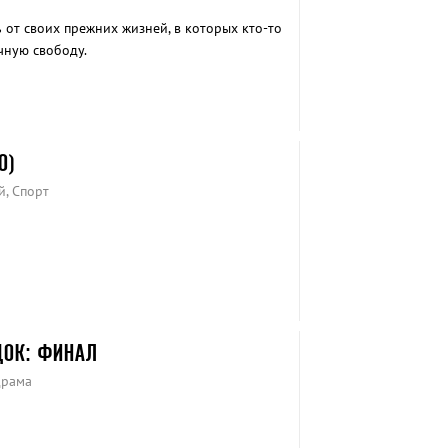
от своих прежних жизней, в которых кто-то
чную свободу.
О)
й, Спорт
ДОК: ФИНАЛ
драма