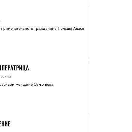
я
е примечательного гражданина Польши Адася
МПЕРАТРИЦА
ческий
расивой женщине 18-го века.
ЕНИЕ