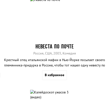
НЕВЕСТА ПО ПОЧТЕ
Россия, США, 2003, Комедия
Крестный отец итальянской мафии в Нью-Йорке посылает своего
племянника-придурка в Россию, чтобы тот нашел одну невесту по
почте, которая ловко объегорила пятерых американцев, в том
В избранное
числе коллегу «крестного отца»... Типичный американский фильм
про русских периода «холодной войны». Сегодня подобные
фильмы могут смело рассматриваться как явление постыдное,
особенно если принять во внимание участие с нашей стороны
русского продюсера и явно не самых плохих актеров