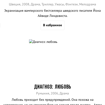
Швеция, 2008, Драма, Триллер, Ужасы, Фэнтези, Мелодрама
Экранизация вампирского бестселлера шведского писателя Йона
Айвиде Линдквиста.
В избранное
ДИАГНОЗ: ЛЮБОВЬ
Румыния, 2006, Драма
Любовь приходит без предупреждений. Она похожа на
недомогание, но уж слишком больно саднит где-то внутри... Алекс