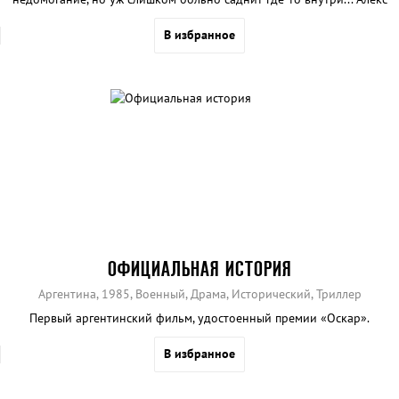
и Кики для всех – старые добрые подружки. Но наедине их
В избранное
захватывает совсем другое чувство. Для своей семьи Кики и Санду
– в меру проказничающие сестры. Наедине – любовники.
ОФИЦИАЛЬНАЯ ИСТОРИЯ
Аргентина, 1985, Военный, Драма, Исторический, Триллер
Первый аргентинский фильм, удостоенный премии «Оскар».
В избранное