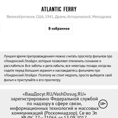
ATLANTIC FERRY
Великобритания, США, 1941, Драма, Исторический, Мелодрама
В избранное
Лучшем время препровождением можно считать просмотр фильмов про
«Лондонский Ллойдз», которые позволяют отключить сознание и
расслабиться. Все заботы и дела забыты, все невзгоды позади, когда вы
сидите перед большим экраном и наслаждаетесь фильмами про
«Лондонский Ллойдз». Поэтому не стоит медлить, просто выберете свой
фильм и приступайте к его просмотру.
«ВашДосуг.RU/VashDosug.RU»
зарегистрировано Федеральной службой
по надзору в сфере связи,
18+
информационных технологий и массовых
коммуникаций (Роскомнадзор). Св-во Эл
№ ФС 77—71066 от 13.09.2017.