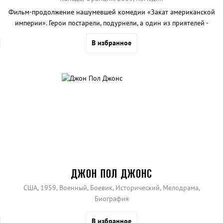
Фильм-продолжение нашумевшей комедии «Закат американской
империи». Герои постарели, подурнели, а один из приятелей -
неугомонный Реми - и вовсе оказался неизлечимо болен. И вот
В избранное
теперь его сын, чтобы скрасить отцу печальный финал, решил
собрать вместе старую компанию родственников, друзей и
бывших любовниц..
ДЖОН ПОЛ ДЖОНС
США, 1959, Военный, Боевик, Исторический, Мелодрама,
Биография
В избранное