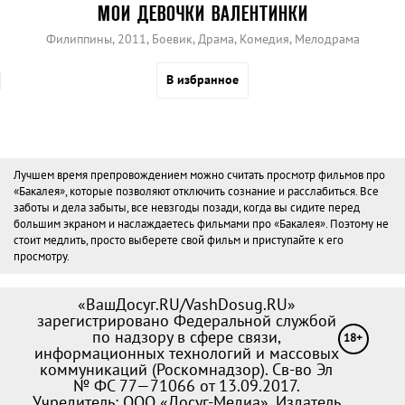
МОИ ДЕВОЧКИ ВАЛЕНТИНКИ
Филиппины, 2011, Боевик, Драма, Комедия, Мелодрама
В избранное
Лучшем время препровождением можно считать просмотр фильмов про
«Бакалея», которые позволяют отключить сознание и расслабиться. Все
заботы и дела забыты, все невзгоды позади, когда вы сидите перед
большим экраном и наслаждаетесь фильмами про «Бакалея». Поэтому не
стоит медлить, просто выберете свой фильм и приступайте к его
просмотру.
«ВашДосуг.RU/VashDosug.RU»
зарегистрировано Федеральной службой
по надзору в сфере связи,
18+
информационных технологий и массовых
коммуникаций (Роскомнадзор). Св-во Эл
№ ФС 77—71066 от 13.09.2017.
Учредитель: ООО «Досуг-Медиа». Издатель