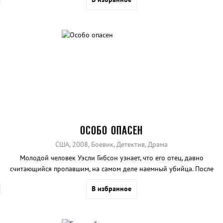
ОСОБО ОПАСЕН
США, 2008, Боевик, Детектив, Драма
Молодой человек Уэсли Гибсон узнает, что его отец, давно
считающийся пропавшим, на самом деле наемный убийца. После
убийства отца его же коллегами, Уэс попадает в ряды тайной
В избранное
организации, готовящей киллеров, чтобы пойти по стопам
родственника.