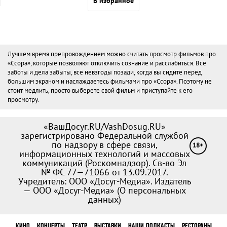
В избранное
Лучшем время препровождением можно считать просмотр фильмов про
«Ссора», которые позволяют отключить сознание и расслабиться. Все
заботы и дела забыты, все невзгоды позади, когда вы сидите перед
большим экраном и наслаждаетесь фильмами про «Ссора». Поэтому не
стоит медлить, просто выберете свой фильм и приступайте к его
просмотру.
«ВашДосуг.RU/VashDosug.RU»
зарегистрировано Федеральной службой
по надзору в сфере связи,
18+
информационных технологий и массовых
коммуникаций (Роскомнадзор). Св-во Эл
№ ФС 77—71066 от 13.09.2017.
Учредитель: ООО «Досуг-Медиа». Издатель
— ООО «Досуг-Медиа» (
О персональных
данных
)
КИНО
КОНЦЕРТЫ
ТЕАТР
ВЫСТАВКИ
НАШИ ПОДКАСТЫ
РЕСТОРАНЫ