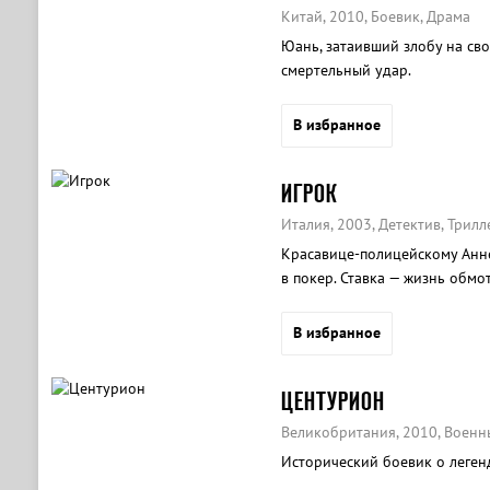
Китай, 2010, Боевик, Драма
Юань, затаивший злобу на сво
смертельный удар.
В избранное
ИГРОК
Италия, 2003, Детектив, Трилл
Красавице-полицейскому Анне
в покер. Ставка — жизнь обмо
камера транслирует в участок.
В избранное
ЦЕНТУРИОН
Великобритания, 2010, Военн
Исторический боевик о леген