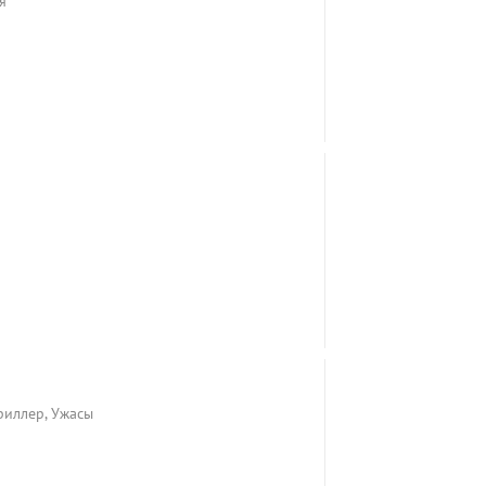
я
риллер, Ужасы