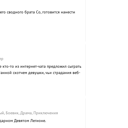
его сводного брата Со, готовится нанести
ер
 кто-то из интернет-чата предложил сыграть
танной скотчем девушки, чьи страдания веб-
..
ый, Боевик, Драма, Приключения
дарном Девятом Легионе.