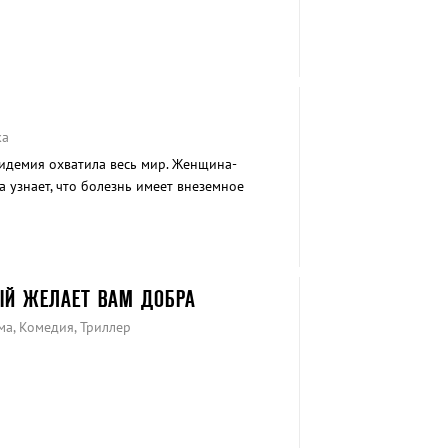
ка
пидемия охватила весь мир. Женщина-
 узнает, что болезнь имеет внеземное
лия по поиску лекарства со своим коллегой,
ному вторжению.
РЫЙ ЖЕЛАЕТ ВАМ ДОБРА
ма, Комедия, Триллер