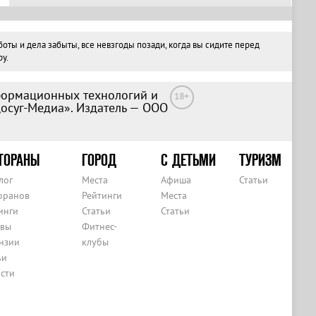
ты и дела забыты, все невзгоды позади, когда вы сидите перед
у.
формационных технологий и
18+
Досуг-Медиа». Издатель — ООО
ТОРАНЫ
ГОРОД
С ДЕТЬМИ
ТУРИЗМ
лог
Места
Афиша
Статьи
оранов
Рейтинги
Места
инги
Статьи
Статьи
вы
Фитнес-
нзии
клубы
ьи
сти