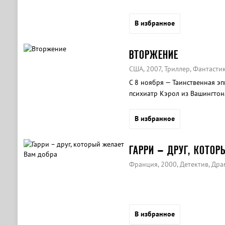
В избранное
ВТОРЖЕНИЕ
США, 2007, Триллер, Фантасти
С 8 ноября — Таинственная э
психиатр Кэрол из Вашингтона
происхождение. Объединив уси
она бросает вызов инопланет
В избранное
ГАРРИ – ДРУГ, КОТО
Франция, 2000, Детектив, Дра
В избранное