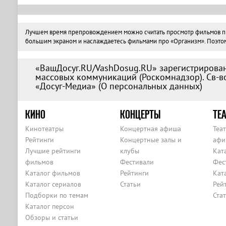
Лучшем время препровождением можно считать просмотр фильмов про 
большим экраном и наслаждаетесь фильмами про «Организм». Поэтому 
«ВашДосуг.RU/VashDosug.RU» зарегистрирован
массовых коммуникаций (Роскомнадзор). Св-во
«Досуг-Медиа» (
О персональных данных
)
КИНО
КОНЦЕРТЫ
ТЕА
Кинотеатры
Концертная афиша
Теа
Рейтинги
Концертные залы и
афи
Лучшие рейтинги
клубы
Кат
фильмов
Фестивали
Фес
Каталог фильмов
Рейтинги
Кат
Каталог сериалов
Статьи
Рей
Подборки по темам
Ста
Каталог персон
Обзоры и статьи