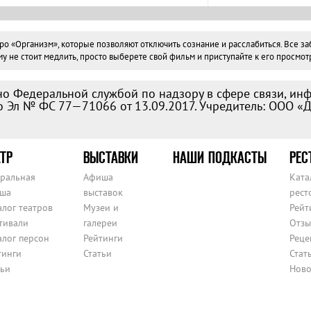
«Организм», которые позволяют отключить сознание и расслабиться. Все забо
не стоит медлить, просто выберете свой фильм и приступайте к его просмотр
о Федеральной службой по надзору в сфере связи, ин
 Эл № ФС 77—71066 от 13.09.2017. Учредитель: ООО «
ТР
ВЫСТАВКИ
НАШИ ПОДКАСТЫ
РЕС
тральная
Афиша
Ката
ша
выставок
рест
алог театров
Музеи и
Рейт
тивали
галереи
Отзы
алог персон
Рейтинги
Реце
тинги
Статьи
Стат
тьи
Ново