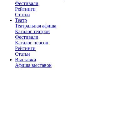
Фестивали
Рейтинги
Статьи
Театр
Театральная афиша
Каталог театров
Фестивали
Каталог персон
Рейтинги
Статьи
Выставки
Афиша выставок
Музеи и галереи
Рейтинги
Статьи
Наши подкасты
Рестораны
Каталог ресторанов
Рейтинги
Отзывы
Рецензии
Статьи
Новости
Город
Места