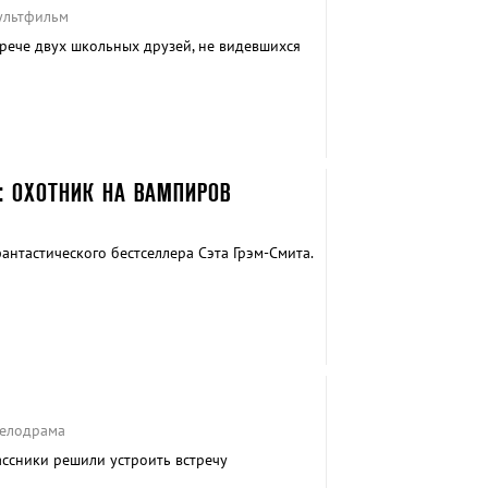
ультфильм
рече двух школьных друзей, не видевшихся
: ОХОТНИК НА ВАМПИРОВ
нтастического бестселлера Сэта Грэм-Смита.
Мелодрама
ассники решили устроить встречу