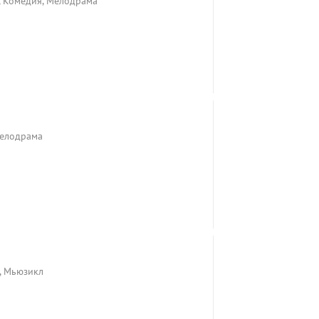
, Комедия, Мелодрама
Мелодрама
, Мьюзикл