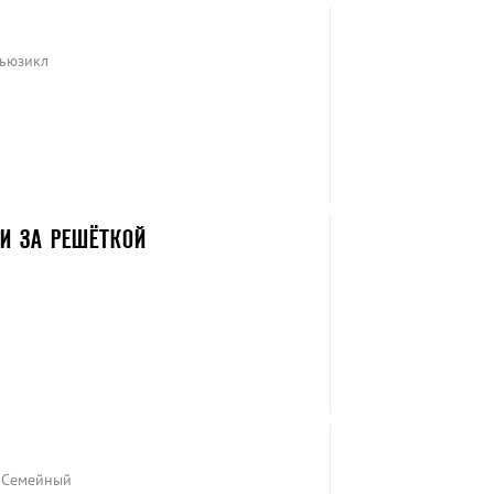
Мьюзикл
 И ЗА РЕШЁТКОЙ
, Семейный