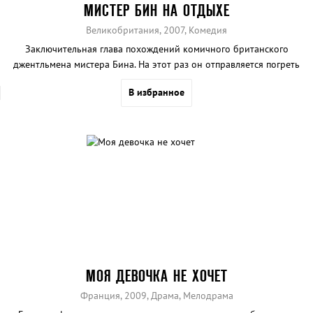
МИСТЕР БИН НА ОТДЫХЕ
Великобритания, 2007, Комедия
Заключительная глава похождений комичного британского
джентльмена мистера Бина. На этот раз он отправляется погреть
свои косточки на юге Франции. Благодаря своему таланту
В избранное
находить неприятности там, где их быть не может, и при этом
всегда выходить сухим из воды Бин задаст французам жару!
МОЯ ДЕВОЧКА НЕ ХОЧЕТ
Франция, 2009, Драма, Мелодрама