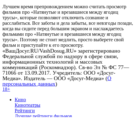
Лучшем время препровождением можно считать просмотр
фильмов про «Натянутые и врезавшиеся между ягодиц
трусы», которые позволяют отключить сознание и
расслабиться. Все заботы и дела забыты, все невзгоды позади,
когда вы сидите перед большим экраном и наслаждаетесь
фильмами про «Натянутые и врезавшиеся между ягодиц
трусы». Поэтому не стоит медлить, просто выберете свой
фильм и приступайте к его просмотру.
«ВашДосуг.RU/VashDosug.RU» зарегистрировано
Федеральной службой по надзору в сфере связи,
информационных технологий и массовых
коммуникаций (Роскомнадзор). Св-во Эл № ФС 77—
71066 от 13.09.2017. Учредитель: ООО «Досуг-
Медиа». Издатель — ООО «Досуг-Медиа» (
О
персональных данных
)
18+
Кино
Кинотеатры
Рейтинги
Лучшие рейтинги фильмов
Каталог фильмов
Каталог сериалов
Подборки по темам