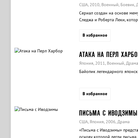
США, 2010, Военный, Боевик, 
Сериал создан на основе ме
Следжа и Роберта Леки, котор
время Второй мировой войны
В избранное
АТАКА НА ПЕРЛ ХАРБО
Япония, 2011, Военный, Драм
Байопик легендарного японск
В избранное
ПИСЬМА С ИВОДЗИМЫ
США, Япония, 2006, Драма
«Письма с Иводзимы» предста
основу которой легли письм