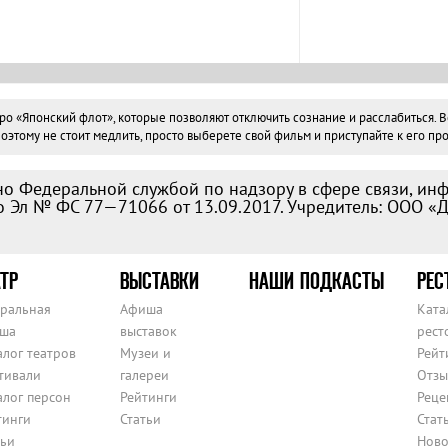
«Японский флот», которые позволяют отключить сознание и расслабиться. Все
тому не стоит медлить, просто выберете свой фильм и приступайте к его про
о Федеральной службой по надзору в сфере связи, ин
 Эл № ФС 77—71066 от 13.09.2017. Учредитель: ООО «
ТР
ВЫСТАВКИ
НАШИ ПОДКАСТЫ
РЕС
тральная
Афиша
Ката
ша
выставок
рест
алог театров
Музеи и
Рейт
тивали
галереи
Отзы
алог персон
Рейтинги
Реце
тинги
Статьи
Стат
тьи
Ново