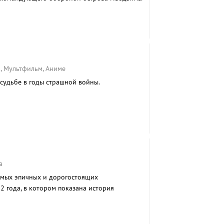
йны.
а, Мультфильм, Аниме
 судьбе в годы страшной войны.
а
амых эпичных и дорогостоящих
2 года, в котором показана история
ланетных захватчиков.