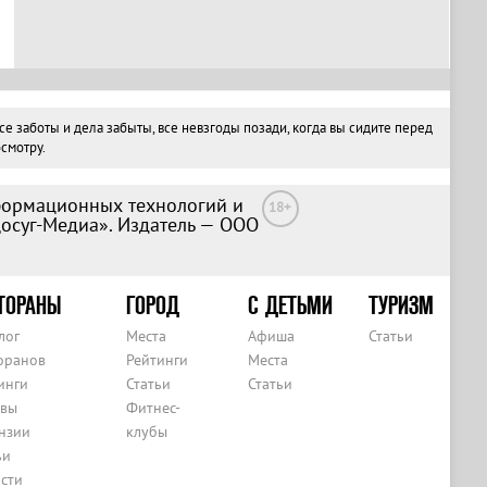
 заботы и дела забыты, все невзгоды позади, когда вы сидите перед
смотру.
формационных технологий и
18+
Досуг-Медиа». Издатель — ООО
ТОРАНЫ
ГОРОД
С ДЕТЬМИ
ТУРИЗМ
лог
Места
Афиша
Статьи
оранов
Рейтинги
Места
инги
Статьи
Статьи
вы
Фитнес-
нзии
клубы
ьи
сти