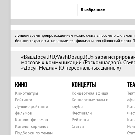
В избранное
Лучшем время препровождением можно считать просмотр фильмов про 
большим экраном и наслаждаетесь фильмами про «Японский флот». Поэ
«ВашДосуг.RU/VashDosug.RU» зарегистрирован
массовых коммуникаций (Роскомнадзор). Св-во
«Досуг-Медиа» (
О персональных данных
)
КИНО
КОНЦЕРТЫ
ТЕА
Кинотеатры
Концертная афиша
Теа
Рейтинги
Концертные залы и
афи
Лучшие рейтинги
клубы
Кат
фильмов
Фестивали
Фес
Каталог фильмов
Рейтинги
Кат
Каталог сериалов
Статьи
Рей
Подборки по темам
Ста