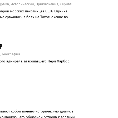
Драма, Исторический, Приключения, Сериал
муаров морских пехотинцев США Юджина
ые сражались в боях на Тихом океане во
.
Р
а, Биография
ого адмирала, атаковавшего Перл-Харбор.
вляют собой военно-историческую драму, в
а командующего обороной острова Иводзимы