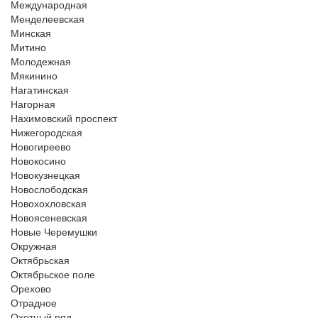
Международная
Менделеевская
Минская
Митино
Молодежная
Мякинино
Нагатинская
Нагорная
Нахимовский проспект
Нижегородская
Новогиреево
Новокосино
Новокузнецкая
Новослободская
Новохохловская
Новоясеневская
Новые Черемушки
Окружная
Октябрьская
Октябрьское поле
Орехово
Отрадное
Охотный ряд