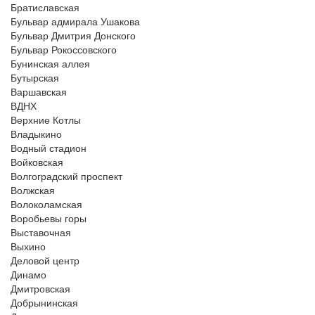
Братиславская
Бульвар адмирала Ушакова
Бульвар Дмитрия Донского
Бульвар Рокоссовского
Бунинская аллея
Бутырская
Варшавская
ВДНХ
Верхние Котлы
Владыкино
Водный стадион
Войковская
Волгоградский проспект
Волжская
Волоколамская
Воробьевы горы
Выставочная
Выхино
Деловой центр
Динамо
Дмитровская
Добрынинская