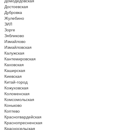
Домодедовская
Достоевская
Дубровка
Жулебино
ЗИЛ
Зорге
Зябликово
Измайлово
Измайловская
Калужская
Кантемировская
Каховская
Каширская
Киевская
Китай-город
Кожуховская
Коломенская
Комсомольская
Коньково
Коптево
Красногвардейская
Краснопресненская
Красносельская