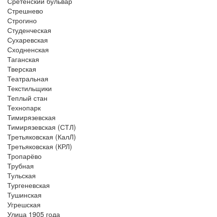
Сретенский бульвар
Стрешнево
Строгино
Студенческая
Сухаревская
Сходненская
Таганская
Тверская
Театральная
Текстильщики
Теплый стан
Технопарк
Тимирязевская
Тимирязевская (СТЛ)
Третьяковская (КалЛ)
Третьяковская (КРЛ)
Тропарёво
Трубная
Тульская
Тургеневская
Тушинская
Угрешская
Улица 1905 года