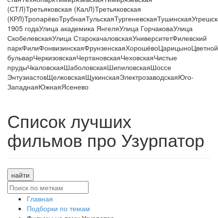
(СТЛ)
Третьяковская (КалЛ)
Третьяковская
(КРЛ)
Тропарёво
Трубная
Тульская
Тургеневская
Тушинская
Угрешск
1905 года
Улица академика Янгеля
Улица Горчакова
Улица
Скобелевская
Улица Старокачаловская
Университет
Филевский
парк
Фили
Фонвизинская
Фрунзенская
Хорошёво
Царицыно
Цветной
бульвар
Черкизовская
Чертановская
Чеховская
Чистые
пруды
Чкаловская
Шаболовская
Шипиловская
Шоссе
Энтузиастов
Щелковская
Щукинская
Электрозаводская
Юго-
Западная
Южная
Ясенево
Список лучших
фильмов про Узурпатор
найти
Главная
Подборки по темам
Фильмы на тему Узурпатор