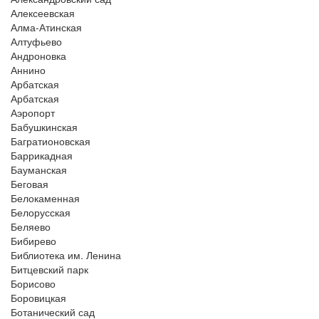
Алексеевская
Алма-Атинская
Алтуфьево
Андроновка
Аннино
Арбатская
Арбатская
Аэропорт
Бабушкинская
Багратионовская
Баррикадная
Бауманская
Беговая
Белокаменная
Белорусская
Беляево
Бибирево
Библиотека им. Ленина
Битцевский парк
Борисово
Боровицкая
Ботанический сад