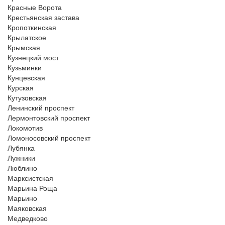
Красные Ворота
Крестьянская застава
Кропоткинская
Крылатское
Крымская
Кузнецкий мост
Кузьминки
Кунцевская
Курская
Кутузовская
Ленинский проспект
Лермонтовский проспект
Локомотив
Ломоносовский проспект
Лубянка
Лужники
Люблино
Марксистская
Марьина Роща
Марьино
Маяковская
Медведково