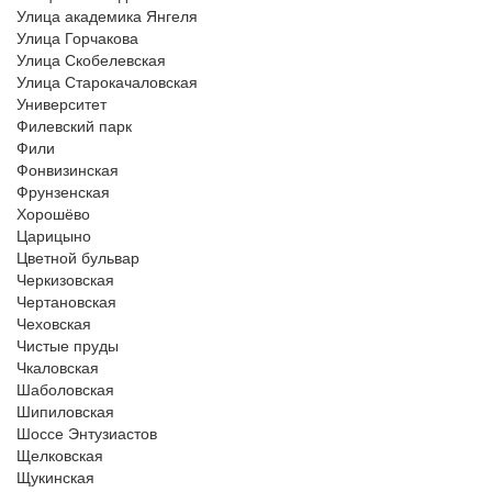
Улица академика Янгеля
Улица Горчакова
Улица Скобелевская
Улица Старокачаловская
Университет
Филевский парк
Фили
Фонвизинская
Фрунзенская
Хорошёво
Царицыно
Цветной бульвар
Черкизовская
Чертановская
Чеховская
Чистые пруды
Чкаловская
Шаболовская
Шипиловская
Шоссе Энтузиастов
Щелковская
Щукинская