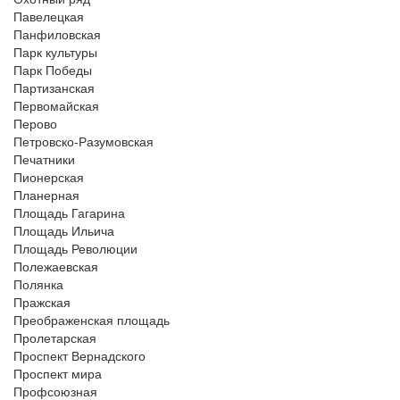
Павелецкая
Панфиловская
Парк культуры
Парк Победы
Партизанская
Первомайская
Перово
Петровско-Разумовская
Печатники
Пионерская
Планерная
Площадь Гагарина
Площадь Ильича
Площадь Революции
Полежаевская
Полянка
Пражская
Преображенская площадь
Пролетарская
Проспект Вернадского
Проспект мира
Профсоюзная