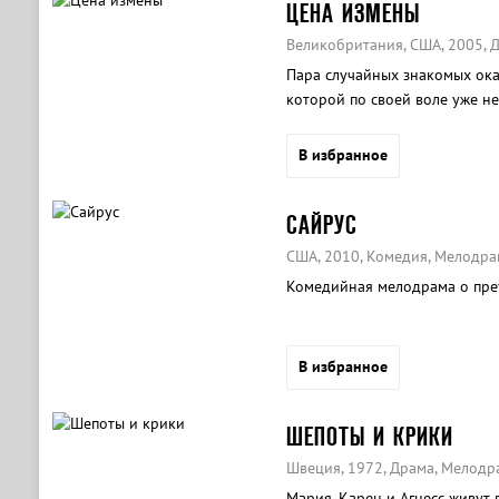
ЦЕНА ИЗМЕНЫ
Великобритания, США, 2005, Д
Пара случайных знакомых оказ
которой по своей воле уже н
В избранное
САЙРУС
США, 2010, Комедия, Мелодра
Комедийная мелодрама о пре
В избранное
ШЕПОТЫ И КРИКИ
Швеция, 1972, Драма, Мелодр
Мария, Карен и Агнесс живут 