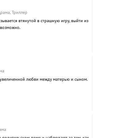
рама, Триллер
ывается втянутой в страшную игру, выйти из
евозможно.
ма
увеличенной любви между матерью и сыном.
ама
в родительском доме и наблюдают за тем, как