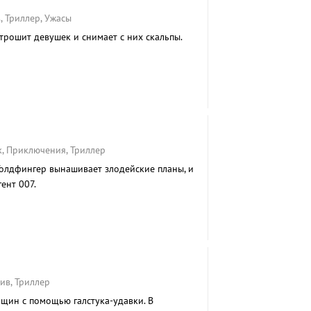
, Триллер, Ужасы
трошит девушек и снимает с них скальпы.
к, Приключения, Триллер
олдфингер вынашивает злодейские планы, и
ент 007.
ив, Триллер
щин с помощью галстука-удавки. В