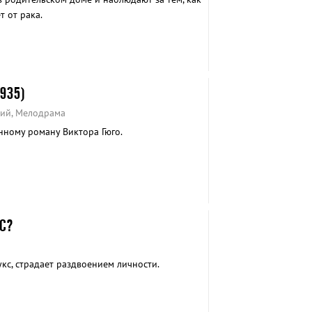
 от рака.
935)
кий, Мелодрама
ному роману Виктора Гюго.
С?
кс, страдает раздвоением личности.