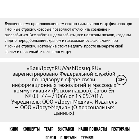
Лучшем время препровождением можно считать просмотр фильмов про
«Ночные страхи», которые позволяют отключить сознание и
расслабиться. Все заботы и дела забыты, все невзгоды позади, когда вы
сидите перед большим экраном и наслаждаетесь фильмами про
«Ночные страхи». Поэтому не стоит медлить, просто выберете свой
фильм и приступайте к его просмотру.
«ВашДосуг.RU/VashDosug.RU»
зарегистрировано Федеральной службой
по надзору в сфере связи,
18+
информационных технологий и массовых
коммуникаций (Роскомнадзор). Св-во Эл
№ ФС 77—71066 от 13.09.2017.
Учредитель: ООО «Досуг-Медиа». Издатель
— ООО «Досуг-Медиа» (
О персональных
данных
)
КИНО
КОНЦЕРТЫ
ТЕАТР
ВЫСТАВКИ
НАШИ ПОДКАСТЫ
РЕСТОРАНЫ
ГОРОД
С ДЕТЬМИ
ТУРИЗМ