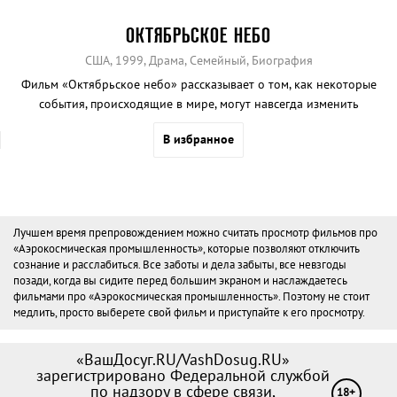
ОКТЯБРЬСКОЕ НЕБО
США, 1999, Драма, Семейный, Биография
Фильм «Октябрьское небо» рассказывает о том, как некоторые
события, происходящие в мире, могут навсегда изменить
представление о жизни отдельного человека и целой нации.
В избранное
Лучшем время препровождением можно считать просмотр фильмов про
«Аэрокосмическая промышленность», которые позволяют отключить
сознание и расслабиться. Все заботы и дела забыты, все невзгоды
позади, когда вы сидите перед большим экраном и наслаждаетесь
фильмами про «Аэрокосмическая промышленность». Поэтому не стоит
медлить, просто выберете свой фильм и приступайте к его просмотру.
«ВашДосуг.RU/VashDosug.RU»
зарегистрировано Федеральной службой
по надзору в сфере связи,
18+