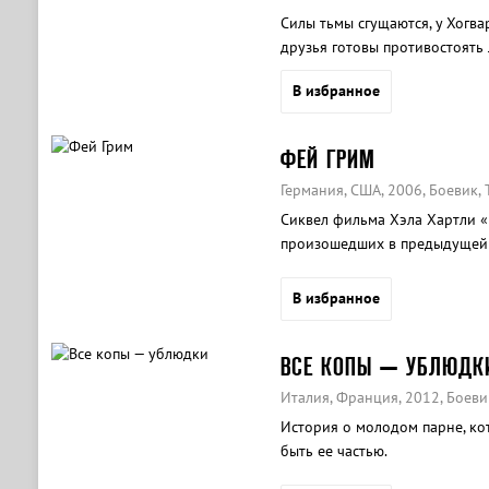
Силы тьмы сгущаются, у Хогва
друзья готовы противостоять
В избранное
ФЕЙ ГРИМ
Германия, США, 2006, Боевик,
Сиквел фильма Хэла Хартли «Г
произошедших в предыдущей 
наблюдением всех спецслужб.
тюрьмы она соглашается снов
В избранное
найти его дневники, в котор
информация на секретные сл
ВСЕ КОПЫ — УБЛЮДК
отправляется в Париж...
Италия, Франция, 2012, Боеви
История о молодом парне, кот
быть ее частью.