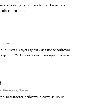
ртса новый директор, но Гарри Поттер и его
 любым невзгодам.
 Триллер
енри Фул». Спустя десять лет после событий,
картине, Фей оказывается под пристальным
 В обмен на освобождение ее брата из
а встретиться со своим бывшим мужем и
ых содержится компрометирующая
ужбы США. Искать Генри Фула Фей
И
к, Детектив, Драма
орый пытается работать в системе, но не