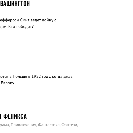
 ВАШИНГТОН
ефферсон Смит ведет войну с
им. Кто победит?
тся в Польше в 1952 году, когда джаз
 Европу.
Н ФЕНИКСА
рама, Приключения, Фантастика, Фэнтези,