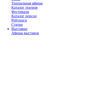
Театральная афиша
Каталог театров
Фестивали
Каталог персон
Рейтинги
Статьи
Выставки
Афиша выставок
Музеи и галереи
Рейтинги
Статьи
Наши подкасты
Рестораны
Каталог ресторанов
Рейтинги
Отзывы
Рецензии
Статьи
Новости
Город
Места
Рейтинги
Статьи
Фитнес-клубы
С детьми