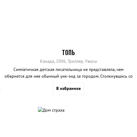
ТОПЬ
Канада, 2006, Триллер, Ужасы
Симпатичная детская писательница не представляла, чем
обернется для нее обычный уик-энд за городом. Столкнувшись со
сверхъестественным, Клэр уже не может повернуть назад, тем
В избранное
более, что от ее решительности и сообразительности теперь
зависит ее жизнь.