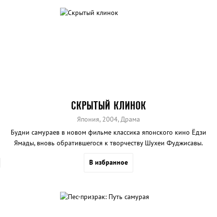
СКРЫТЫЙ КЛИНОК
Япония, 2004, Драма
Будни самураев в новом фильме классика японского кино Ёдзи
Ямады, вновь обратившегося к творчеству Шухеи Фуджисавы.
Мунезо и Яичиро - друзья, но пришло время выполнить долг
В избранное
самурая и сразиться в смертельном бою, из которого живым
выйдет только один.