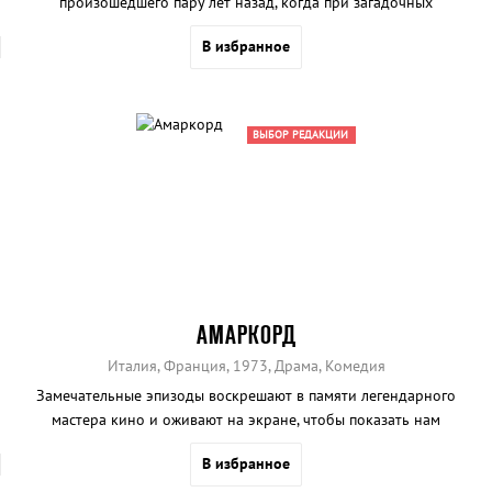
произошедшего пару лет назад, когда при загадочных
обстоятельствах распался популярный дуэт комиков.
В избранное
ВЫБОР РЕДАКЦИИ
АМАРКОРД
Италия, Франция, 1973, Драма, Комедия
Замечательные эпизоды воскрешают в памяти легендарного
мастера кино и оживают на экране, чтобы показать нам
призрачный мир прошлого глазами взрослеющего
В избранное
пятнадцатилетнего подростка.