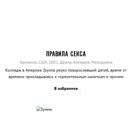
ПРАВИЛА СЕКСА
Германия, США, 2002, Драма, Комедия, Мелодрама
Колледж в Америке. Группа резко повзрослевший детей, время от
времени прикладываясь к горячительным напиткам и прочим
стимулируюющим средствам, полтора часа к ряду выясняет
В избранное
отношения друг с другом