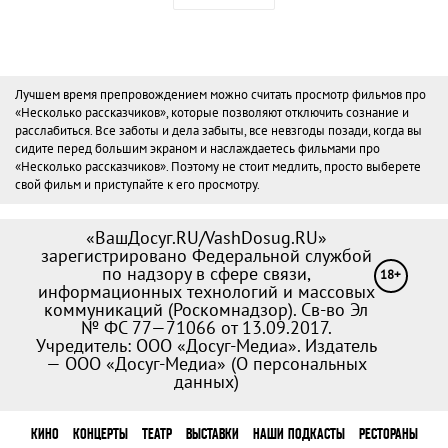
Лучшем время препровождением можно считать просмотр фильмов про
«Несколько рассказчиков», которые позволяют отключить сознание и
расслабиться. Все заботы и дела забыты, все невзгоды позади, когда вы
сидите перед большим экраном и наслаждаетесь фильмами про
«Несколько рассказчиков». Поэтому не стоит медлить, просто выберете
свой фильм и приступайте к его просмотру.
«ВашДосуг.RU/VashDosug.RU»
зарегистрировано Федеральной службой
по надзору в сфере связи,
18+
информационных технологий и массовых
коммуникаций (Роскомнадзор). Св-во Эл
№ ФС 77—71066 от 13.09.2017.
Учредитель: ООО «Досуг-Медиа». Издатель
— ООО «Досуг-Медиа» (
О персональных
данных
)
КИНО
КОНЦЕРТЫ
ТЕАТР
ВЫСТАВКИ
НАШИ ПОДКАСТЫ
РЕСТОРАНЫ