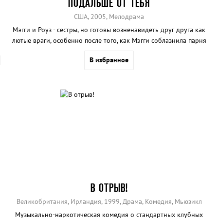
ПОДАЛЬШЕ ОТ ТЕБЯ
США, 2005, Мелодрама
Мэгги и Роуз - сестры, но готовы возненавидеть друг друга как
лютые враги, особенно после того, как Мэгги соблазнила парня
Роуз. Что делать? Помочь сестрам может только их родная
В избранное
бабушка, о которой они ничего не знали, в исполнении
блистательной Ширли Маклейн.
В ОТРЫВ!
Великобритания, Ирландия, 1999, Драма, Комедия, Мьюзикл
Музыкально-наркотическая комедия о стандартных клубных