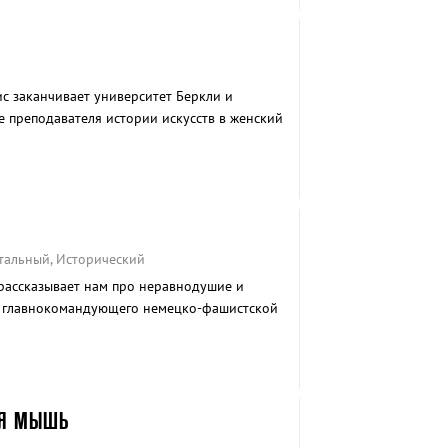
с заканчивает университет Беркли и
ве преподавателя истории искусств в женский
тальный, Исторический
ассказывает нам про неравнодушие и
 главнокомандующего немецко-фашистской
метам искусства.
АЯ МЫШЬ