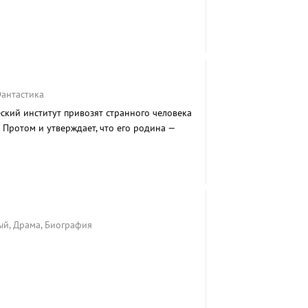
Фантастика
ский институт привозят странного человека
я Протом и утверждает, что его родина —
уда он мгновенно перенесся на Землю в луче
ый, Драма, Биография