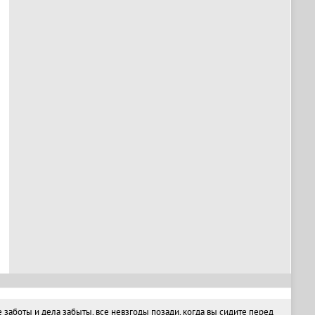
заботы и дела забыты, все невзгоды позади, когда вы сидите перед