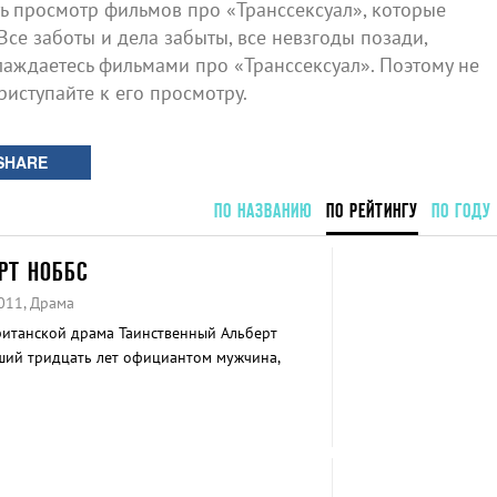
 просмотр фильмов про «Транссексуал», которые
Все заботы и дела забыты, все невзгоды позади,
лаждаетесь фильмами про «Транссексуал». Поэтому не
риступайте к его просмотру.
SHARE
ПО НАЗВАНИЮ
ПО РЕЙТИНГУ
ПО ГОДУ
РТ НОББС
011, Драма
ританской драма Таинственный Альберт
ший тридцать лет официантом мужчина,
ина.