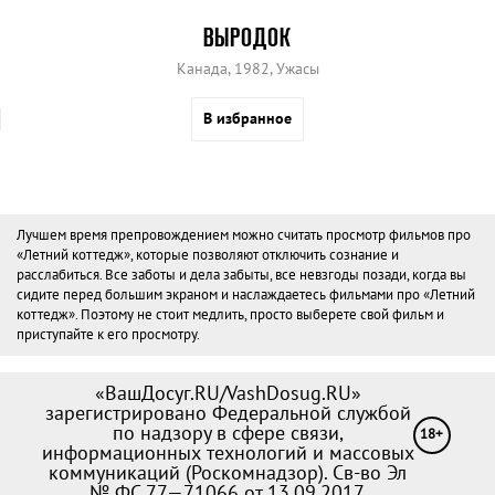
ВЫРОДОК
Канада, 1982, Ужасы
В избранное
Лучшем время препровождением можно считать просмотр фильмов про
«Летний коттедж», которые позволяют отключить сознание и
расслабиться. Все заботы и дела забыты, все невзгоды позади, когда вы
сидите перед большим экраном и наслаждаетесь фильмами про «Летний
коттедж». Поэтому не стоит медлить, просто выберете свой фильм и
приступайте к его просмотру.
«ВашДосуг.RU/VashDosug.RU»
зарегистрировано Федеральной службой
по надзору в сфере связи,
18+
информационных технологий и массовых
коммуникаций (Роскомнадзор). Св-во Эл
№ ФС 77—71066 от 13.09.2017.