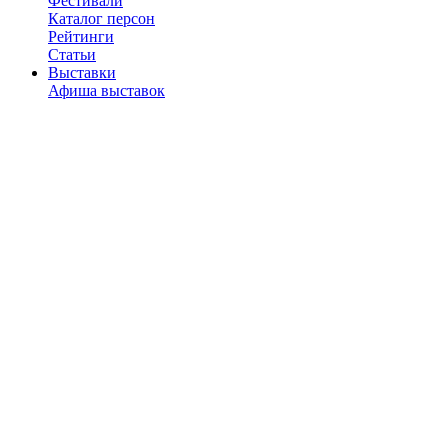
Фестивали
Каталог персон
Рейтинги
Статьи
Выставки
Афиша выставок
Музеи и галереи
Рейтинги
Статьи
Наши подкасты
Рестораны
Каталог ресторанов
Рейтинги
Отзывы
Рецензии
Статьи
Новости
Город
Места
Рейтинги
Статьи
Фитнес-клубы
С детьми
Афиша
Места