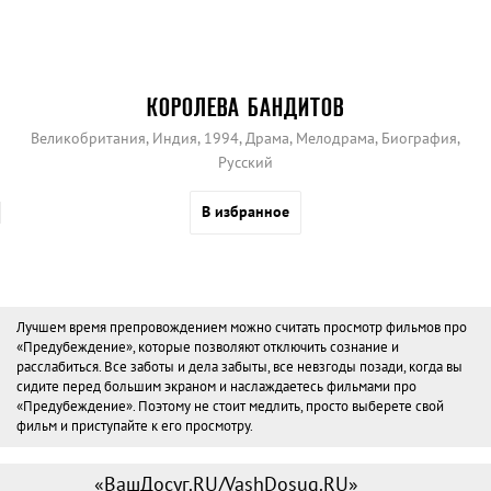
КОРОЛЕВА БАНДИТОВ
Великобритания, Индия, 1994, Драма, Мелодрама, Биография,
Русский
В избранное
Лучшем время препровождением можно считать просмотр фильмов про
«Предубеждение», которые позволяют отключить сознание и
расслабиться. Все заботы и дела забыты, все невзгоды позади, когда вы
сидите перед большим экраном и наслаждаетесь фильмами про
«Предубеждение». Поэтому не стоит медлить, просто выберете свой
фильм и приступайте к его просмотру.
«ВашДосуг.RU/VashDosug.RU»