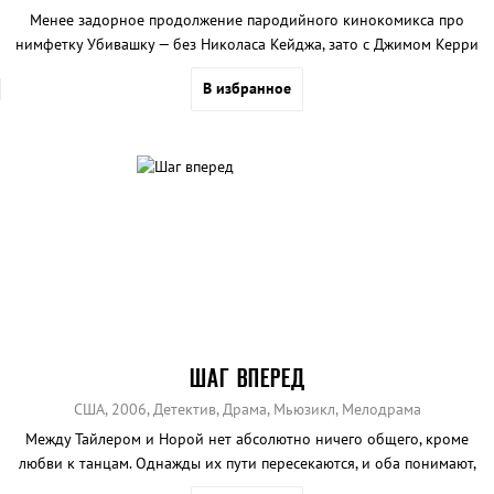
Менее задорное продолжение пародийного кинокомикса про
нимфетку Убивашку — без Николаса Кейджа, зато с Джимом Керри
и русской культуристкой.
В избранное
ШАГ ВПЕРЕД
США, 2006, Детектив, Драма, Мьюзикл, Мелодрама
Между Тайлером и Норой нет абсолютно ничего общего, кроме
любви к танцам. Однажды их пути пересекаются, и оба понимают,
что самые смелые их мечты могут стать явью.