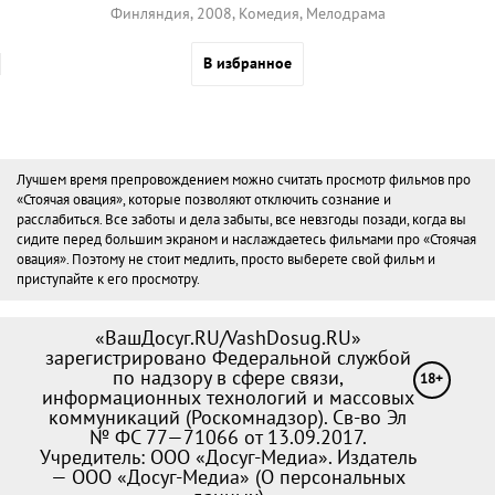
Финляндия, 2008, Комедия, Мелодрама
В избранное
Лучшем время препровождением можно считать просмотр фильмов про
«Стоячая овация», которые позволяют отключить сознание и
расслабиться. Все заботы и дела забыты, все невзгоды позади, когда вы
сидите перед большим экраном и наслаждаетесь фильмами про «Стоячая
овация». Поэтому не стоит медлить, просто выберете свой фильм и
приступайте к его просмотру.
«ВашДосуг.RU/VashDosug.RU»
зарегистрировано Федеральной службой
по надзору в сфере связи,
18+
информационных технологий и массовых
коммуникаций (Роскомнадзор). Св-во Эл
№ ФС 77—71066 от 13.09.2017.
Учредитель: ООО «Досуг-Медиа». Издатель
— ООО «Досуг-Медиа» (
О персональных