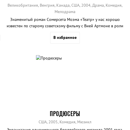
Великобритания, Венгрия, Канада, США, 2004, Драма, Комедия,
Мелодрама
Знаменитый роман Сомерсета Моэма «Театр» у нас хорошо
известен по старому советскому фильму с Вией Артмоне в роли
Джулии Ламберт.
В избранное
ПРОДЮСЕРЫ
США, 2005, Комедия, Мюзикл
Экранизация одноименного бродвейского мюзикла 2001 года,