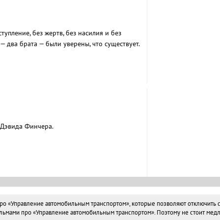
тупление, без жертв, без насилия и без
— два брата — были уверены, что существует.
ент что-то пошло не так...
 Дэвида Финчера.
 «Управление автомобильным транспортом», которые позволяют отключить соз
льмами про «Управление автомобильным транспортом». Поэтому не стоит медли