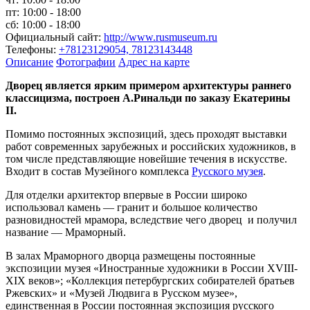
пт: 10:00 - 18:00
сб: 10:00 - 18:00
Официальный сайт:
http://www.rusmuseum.ru
Телефоны:
+78123129054, 78123143448
Описание
Фотографии
Адрес на карте
Дворец является ярким примером архитектуры раннего
классицизма, построен А.Ринальди по заказу Екатерины
II.
Помимо постоянных экспозиций, здесь проходят выставки
работ современных зарубежных и российских художников, в
том числе представляющие новейшие течения в искусстве.
Входит в состав Музейного комплекса
Русского музея
.
Для отделки архитектор впервые в России широко
использовал камень — гранит и большое количество
разновидностей мрамора, вследствие чего дворец и получил
название — Мраморный.
В залах Мраморного дворца размещены постоянные
экспозиции музея «Иностранные художники в России XVIII-
XIX веков»; «Коллекция петербургских собирателей братьев
Ржевских» и «Музей Людвига в Русском музее»,
единственная в России постоянная экспозиция русского