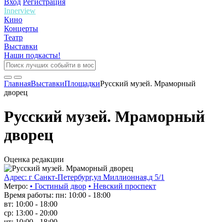
Вход
Регистрация
Innerview
Кино
Концерты
Театр
Выставки
Наши подкасты!
Главная
Выставки
Площадки
Русский музей. Мраморный
дворец
Русский музей. Мраморный
дворец
Оценка редакции
Адрес: г Санкт-Петербург,ул Миллионная,д 5/1
Метро:
•
Гостиный двор
•
Невский проспект
Время работы: пн: 10:00 - 18:00
вт: 10:00 - 18:00
ср: 13:00 - 20:00
чт: 10:00 - 18:00