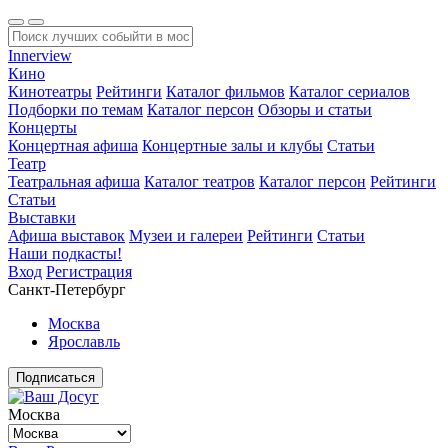
Innerview
Кино
Кинотеатры
Рейтинги
Каталог фильмов
Каталог сериалов
Подборки по темам
Каталог персон
Обзоры и статьи
Концерты
Концертная афиша
Концертные залы и клубы
Статьи
Театр
Театральная афиша
Каталог театров
Каталог персон
Рейтинги
Статьи
Выставки
Афиша выставок
Музеи и галереи
Рейтинги
Статьи
Наши подкасты!
Вход
Регистрация
Санкт-Петербург
Москва
Ярославль
Подписаться
Москва