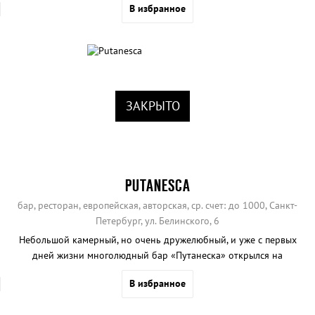
В избранное
PUTANESCA
бар, ресторан,
европейская
,
авторская
, ср. счет: до 1000, Санкт-
Петербург, ул. Белинского, 6
Небольшой камерный, но очень дружелюбный, и уже с первых
дней жизни многолюдный бар «Путанеска» открылся на
ресторанной улице Белинского по соседству с легендарной
В избранное
«Пробкой».