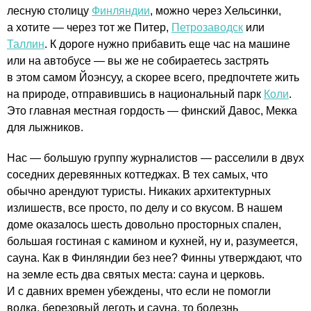
лесную столицу
Финляндии
, можно через Хельсинки,
а хотите — через тот же Питер,
Петрозаводск
или
Таллин
. К дороге нужно прибавить еще час на машине
или на автобусе — вы же не собираетесь застрять
в этом самом Йоэнсуу, а скорее всего, предпочтете жить
на природе, отправившись в национальный парк
Коли
.
Это главная местная гордость — финский Давос, Мекка
для лыжников.
Нас — большую группу журналистов — расселили в двух
соседних деревянных коттеджах. В тех самых, что
обычно арендуют туристы. Никаких архитектурных
излишеств, все просто, по делу и со вкусом. В нашем
доме оказалось шесть довольно просторных спален,
большая гостиная с камином и кухней, ну и, разумеется,
сауна. Как в Финляндии без нее? Финны утверждают, что
на земле есть два святых места: сауна и церковь.
И с давних времен убеждены, что если не помогли
водка, березовый деготь и сауна, то болезнь