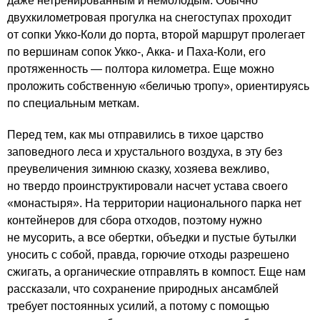
даже нетренированным и немолодым. Обычно
двухкилометровая прогулка на снегоступах проходит
от сопки Укко-Коли до порта, второй маршрут пролегает
по вершинам сопок Укко-, Акка- и Паха-Коли, его
протяженность — полтора километра. Еще можно
проложить собственную «беличью тропу», ориентируясь
по специальным меткам.
Перед тем, как мы отправились в тихое царство
заповедного леса и хрустального воздуха, в эту без
преувеличения зимнюю сказку, хозяева вежливо,
но твердо проинструктировали насчет устава своего
«монастыря». На территории национального парка нет
контейнеров для сбора отходов, поэтому нужно
не мусорить, а все обертки, объедки и пустые бутылки
уносить с собой, правда, горючие отходы разрешено
сжигать, а органические отправлять в компост. Еще нам
рассказали, что сохранение природных ансамблей
требует постоянных усилий, а потому с помощью