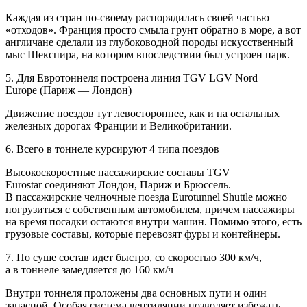
Каждая из стран по-своему распорядилась своей частью
«отходов». Франция просто смыла грунт обратно в море, а вот
англичане сделали из глубоководной породы искусственный
мыс Шекспира, на котором впоследствии был устроен парк.
5. Для Евротоннеля построена линия TGV LGV Nord
Europe (Париж — Лондон)
Движение поездов тут левостороннее, как и на остальных
железных дорогах Франции и Великобритании.
6. Всего в тоннеле курсируют 4 типа поездов
Высокоскоростные пассажирские составы TGV
Eurostar соединяют Лондон, Париж и Брюссель.
В пассажирские челночные поезда Eurotunnel Shuttle можно
погрузиться с собственным автомобилем, причем пассажиры
на время посадки остаются внутри машин. Помимо этого, есть
грузовые составы, которые перевозят фуры и контейнеры.
7. По суше состав идет быстро, со скоростью 300 км/ч,
а в тоннеле замедляется до 160 км/ч
Внутри тоннеля проложены два основных пути и один
запасной. Особая система вентиляции позволяет избежать