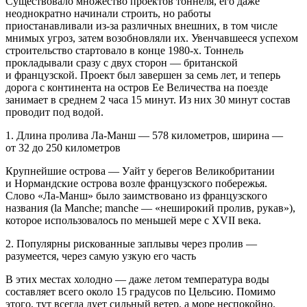
Существовало множество проектов тоннеля, его даже
неоднократно начинали строить, но работы
приостанавливали из-за различных внешних, в том числе
мнимых угроз, затем возобновляли их. Увенчавшееся успехом
строительство стартовало в конце 1980-х. Тоннель
прокладывали сразу с двух сторон — британской
и французской. Проект был завершен за семь лет, и теперь
дорога с континента на остров Ее Величества на поезде
занимает в среднем 2 часа 15 минут. Из них 30 минут состав
проводит под водой.
1. Длина пролива Ла-Манш — 578 километров, ширина —
от 32 до 250 километров
Крупнейшие острова — Уайт у берегов Великобритании
и Нормандские острова возле французского побережья.
Слово «Ла-Манш» было заимствовано из французского
названия (la Manche; manche — «неширокий пролив, рукав»),
которое использовалось по меньшей мере с XVII века.
2. Популярны рискованные заплывы через пролив —
разумеется, через самую узкую его часть
В этих местах холодно — даже летом температура воды
составляет всего около 15 градусов по Цельсию. Помимо
этого, тут всегда дует сильный ветер, а море неспокойно.