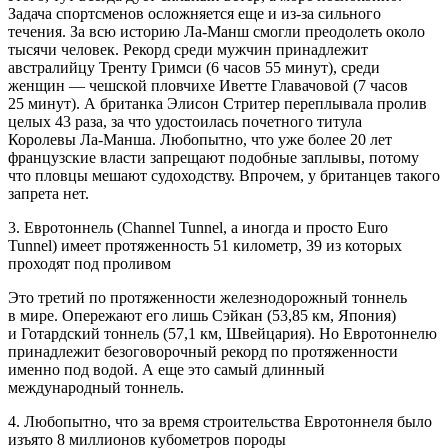
Задача спортсменов осложняется еще и из-за сильного
течения. За всю историю Ла-Манш смогли преодолеть около
тысячи человек. Рекорд среди мужчин принадлежит
австралийцу Тренту Гримси (6 часов 55 минут), среди
женщин — чешской пловчихе Иветте Главачовой (7 часов
25 минут). А британка Элисон Стритер переплывала пролив
целых 43 раза, за что удостоилась почетного титула
Королевы Ла-Манша. Любопытно, что уже более 20 лет
французские власти запрещают подобные заплывы, потому
что пловцы мешают судоходству. Впрочем, у британцев такого
запрета нет.
3. Евротоннель (Channel Tunnel, а иногда и просто Euro
Tunnel) имеет протяженность 51 километр, 39 из которых
проходят под проливом
Это третий по протяженности железнодорожный тоннель
в мире. Опережают его лишь Сэйкан (53,85 км, Япония)
и Готардский тоннель (57,1 км, Швейцария). Но Евротоннелю
принадлежит безоговорочный рекорд по протяженности
именно под водой. А еще это самый длинный
международный тоннель.
4. Любопытно, что за время строительства Евротоннеля было
изъято 8 миллионов кубометров породы