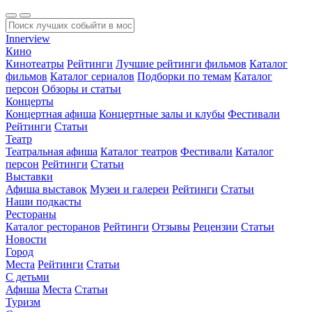
Innerview
Кино
Кинотеатры
Рейтинги
Лучшие рейтинги фильмов
Каталог
фильмов
Каталог сериалов
Подборки по темам
Каталог
персон
Обзоры и статьи
Концерты
Концертная афиша
Концертные залы и клубы
Фестивали
Рейтинги
Статьи
Театр
Театральная афиша
Каталог театров
Фестивали
Каталог
персон
Рейтинги
Статьи
Выставки
Афиша выставок
Музеи и галереи
Рейтинги
Статьи
Наши подкасты
Рестораны
Каталог ресторанов
Рейтинги
Отзывы
Рецензии
Статьи
Новости
Город
Места
Рейтинги
Статьи
С детьми
Афиша
Места
Статьи
Туризм