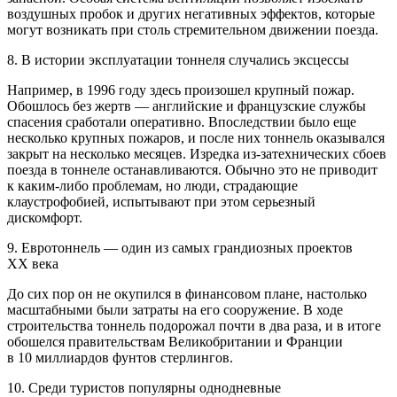
воздушных пробок и других негативных эффектов, которые
могут возникать при столь стремительном движении поезда.
8. В истории эксплуатации тоннеля случались эксцессы
Например, в 1996 году здесь произошел крупный пожар.
Обошлось без жертв — английские и французские службы
спасения сработали оперативно. Впоследствии было еще
несколько крупных пожаров, и после них тоннель оказывался
закрыт на несколько месяцев. Изредка из-затехнических сбоев
поезда в тоннеле останавливаются. Обычно это не приводит
к каким-либо проблемам, но люди, страдающие
клаустрофобией, испытывают при этом серьезный
дискомфорт.
9. Евротоннель — один из самых грандиозных проектов
XX века
До сих пор он не окупился в финансовом плане, настолько
масштабными были затраты на его сооружение. В ходе
строительства тоннель подорожал почти в два раза, и в итоге
обошелся правительствам Великобритании и Франции
в 10 миллиардов фунтов стерлингов.
10. Среди туристов популярны однодневные