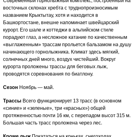
Cовременный горнолыжный комплекс, построенный на
восточных склонах хребта с труднопроизносимым
названием Крыктытау, хотя и находится в
Башкортостане, внешне напоминает швейцарский
курорт. Его шале и коттеджи в альпийском стиле
порадуют глаз, а несложное катание по качественным
«выглаженным» трассам прольется бальзамом на душу
начинающего горнолыжника. Климат здесь мягкий,
солнечных дней много, воздух чистейший. Вокруг
курорта проложены трассы для беговых лыж,
проводятся соревнования по биатлону.
Сезон
Ноябрь — май.
Трассы
Всего функционирует 13 трасс (в основном
«синие» и «зеленые», три «красных») общей
протяженностью почти 16 км, с перепадом высот 315 м.
Большая часть трасс проложена через лес.
Кроме лыж
Покататься на коньках, снегоходах,