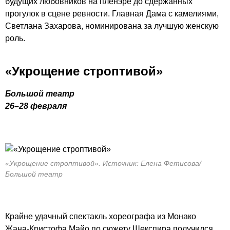
будущих любовников на пленэре до сдержанных
прогулок в сцене ревности. Главная Дама с камелиями,
Светлана Захарова, номинирована за лучшую женскую
роль.
«Укрощение строптивой»
Большой театр
26–28 февраля
«Укрощение строптивой». Источник: Елена Фетисова/
Большой театр
Крайне удачный спектакль хореографа из Монако
Жана-Кристофа
Майо по сюжету Шекспира получился