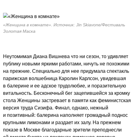
«Женщина в комнате». Источник: Jin Skiavone/Фестиваль
Золотая Маска
Неутомимая Диана Вишнева что ни сезон, то удивляет
публику новыми яркими работами, ничуть не похожими
на прежние. Специально для нее придумала спектакль
парижская волшебница Каролин Карлсон, увидевшая
в балерине и ее адское трудолюбие, и поразительную
витальность. Бесконечный бег зацепившейся за кромку
стола Женщины застревает в памяти как феминистская
версия труда Сизифа. Финал, однако, нежный
и позитивный: балерина наполняет громадный поднос
крупными лимонами и раздает их залу. На прежнем
показе в Москве благодарные зрители преподнесли