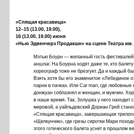
«Спящая красавица»
12–15 (13.00, 19.00),
16 (13.00, 19.00) июня
«Нью Эдвенчерз Продакшн» на сцене Театра им.
Мэтью Боурн — желанный гость фестивалей, 
аншлаг. На Боурна ходят даже те, кто балет
хореограф тоже не брезгует. Да и каждый б
Взять хотя бы его знаменитое «Лебединое о
парни в пачках. Или Car man, где любовные 
донжуан соблазнял и женщин, и мужчин. Хо
в наше время. Так, Золушка у него находит
мировой, а уайльдовский Дориан Грей стан
«Спящая красавица», завершающая трилоги
«Щелкунчик», где грезы сиротки Мари поход
этого готического балета уснет в прошлом ве