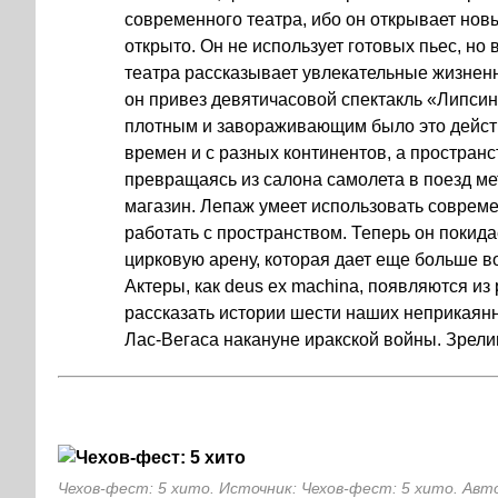
современного театра, ибо он открывает новы
открыто. Он не использует готовых пьес, но
театра рассказывает увлекательные жизнен
он привез девятичасовой спектакль «Липсинк
плотным и завораживающим было это действ
времен и с разных континентов, а простра
превращаясь из салона самолета в поезд ме
магазин. Лепаж умеет использовать совреме
работать с пространством. Теперь он покид
цирковую арену, которая дает еще больше в
Актеры, как deus ex machinа, появляются из
рассказать истории шести наших неприкаян
Лас-Вегаса накануне иракской войны. Зрел
Чехов-фест: 5 хито. Источник: Чехов-фест: 5 хито. Авт