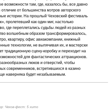
е возможности там, где, казалось бы, все давно
 в отличие от большинства мэтров авторского
ные истории. На прошлый Чеховский фестиваль
», пролетевший как один миг, настолько
о, где переплетались судьбы людей из разных
нство волшебным образом трансформировалось,
тро, квартиру, офис авиакомпании, книжный
нные технологии, не выпячивая их, и мастерски
ает традиционную сцену-коробку и переходит на
озможностей для фантастических аттракционов.
 разнообразных люков и отверстий, чтобы
ных современников, встретившихся в казино
ище наверняка будет незабываемым.
ор: Чехов-фест: 5 хито