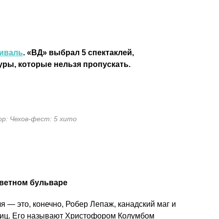
иваль
. «ВД» выбрал 5 спектаклей,
ры, которые нельзя пропускать.
ор: Чехов-фест: 5 хито
Цветном бульваре
— это, конечно, Робер Лепаж, канадский маг и
аниц. Его называют Христофором Колумбом