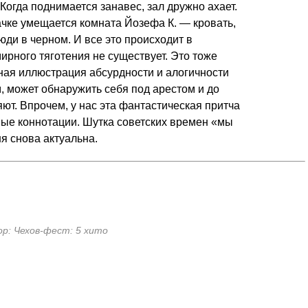
огда поднимается занавес, зал дружно ахает.
ачке умещается комната Йозефа К. — кровать,
юди в черном. И все это происходит в
ирного тяготения не существует. Это тоже
ная иллюстрация абсурдности и алогичности
, может обнаружить себя под арестом и до
няют. Впрочем, у нас эта фантастическая притча
ые коннотации. Шутка советских времен «мы
я снова актуальна.
ор: Чехов-фест: 5 хито