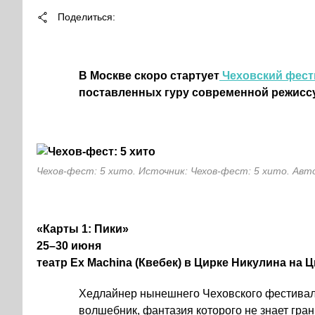
Поделиться
В Москве скоро стартует
Чеховский фест
поставленных гуру современной режиссу
Чехов-фест: 5 хито. Источник: Чехов-фест: 5 хито. Авт
«Карты 1: Пики»
25–30 июня
театр Ex Machina (Квебек) в
Цирке Никулина на 
Хедлайнер нынешнего Чеховского фестиваля 
волшебник, фантазия которого не знает гр