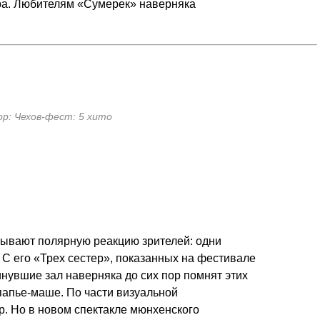
ира. Любителям «Сумерек» наверняка
ор: Чехов-фест: 5 хито
зывают полярную реакцию зрителей: одни
 С его «Трех сестер», показанных на фестивале
инувшие зал наверняка до сих пор помнят этих
папье-маше. По части визуальной
р. Но в новом спектакле мюнхенского