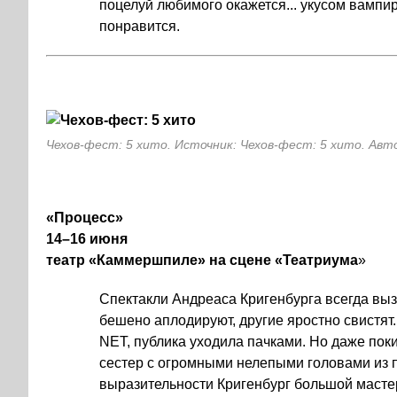
поцелуй любимого окажется... укусом вамп
понравится.
Чехов-фест: 5 хито. Источник: Чехов-фест: 5 хито. Авт
«Процесс»
14–16 июня
театр «Каммершпиле» на сцене «Театриума
»
Спектакли Андреаса Кригенбурга всегда вы
бешено аплодируют, другие яростно свистят.
NET, публика уходила пачками. Но даже пок
сестер с огромными нелепыми головами из 
выразительности Кригенбург большой масте