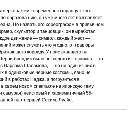
 персонажем современного французского
по образова нию, он уже много лет возглавляет
еана. Но назвать его хореографом в привычном
ормер, скульптор и танцовщик, он выработал
каждое движение — символ, каждый жест —
нений может служить что угодно, от гравюры
ображающего корриду. У приезжавшего на
Шерри-бренди» было несколько источников — от
в Варлама Шаламова, — но ни один из них в
ых в одинаковые черные костюмы, явно не
ий в работах Наджа, а погрузиться в
 в своем новом спектакле на японскую тему
 и самурая) неистовый и харизматичный 55-
 давней партнершей Сесиль Луайе.