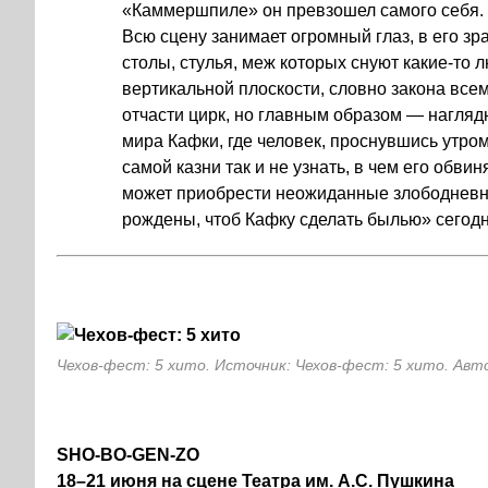
«Каммершпиле» он превзошел самого себя. К
Всю сцену занимает огромный глаз, в его зр
столы, стулья, меж которых снуют какие-то л
вертикальной плоскости, словно закона всем
отчасти цирк, но главным образом — нагляд
мира Кафки, где человек, проснувшись утром
самой казни так и не узнать, в чем его обви
может приобрести неожиданные злободневн
рождены, чтоб Кафку сделать былью» сегодн
Чехов-фест: 5 хито. Источник: Чехов-фест: 5 хито. Авт
SHO-BO-GEN-ZO
18–21 июня на сцене Театра им. А.С. Пушкина