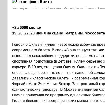
Чехов-фест: 5 хито. Источник: Чехов-фест: 5 хито. Авт
«За 6000 миль»
19, 20, 22, 23 июня на сцене Театра им. Моссовета
Говоря о Сильви Гиллем, невозможно избежать пре
современного балета. В свои 48 она танцует так, ка
выполняет сложнейшие поддержки, невесомо парит 
спортивная подготовка (в детстве Гиллем серьезно 
карьере. В 19 лет, станцевав Одетту–Одиллию в «Л
оперы, а еще через пять лет — приглашенной солис
давались и классические балеты, и современная хо
Форсайт, Матс Эк и Морис Бежар. За строптивый хар
фантастические гонорары. В Москве знаменитая ба
маска» привозила ее программу одноактных балетов
Гиллем блеснет в хореографических миниатюрах кла