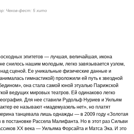
ор: Чехов-фест: 5 хито
восходных эпитетов — лучшая, величайшая, икона
к не снилось нашим молодым, легко завязывается узлом,
над сценой. Ее уникальные физические данные и
занималась гимнастикой) проложили ей путь к звездной
ебедином», она стала самой юной этуалью Парижской
ткой ведущих мировых театров. Ей одинаково легко
реография. Для нее ставили Рудольф Нуриев и Уильям
актер ее называют «мадемуазель нет», но платят
лерина танцевала лишь однажды — в 2009 году «Золотая
 в постановке Рассела Малифанта. Но в этот раз Сильви
ссиков XX века — Уильяма Форсайта и Матса Эка. И это