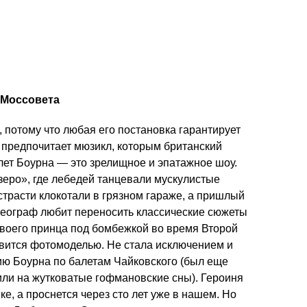
 Моссовета
потому что любая его постановка гарантирует
у предпочитает мюзикл, которым британский
алет Боурна — это зрелищное и эпатажное шоу.
зеро», где лебедей танцевали мускулистые
страсти клокотали в грязном гараже, а пришлый
реограф любит переносить классические сюжеты
 своего принца под бомбежкой во время Второй
овится фотомоделью. Не стала исключением и
ю Боурна по балетам Чайковского (был еще
или на жутковатые гофмановские сны). Героиня
ке, а проснется через сто лет уже в нашем. Но