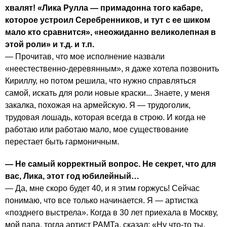
хвалят! «Лика Рулла — примадонна того кабаре,
которое устроил Серебренников, и тут с ее шиком
мало кто сравнится», «неожиданно великолепная в
этой роли» и т.д. и т.п.
— Прочитав, что мое исполнение назвали
«неестественно-деревянным», я даже хотела позвонить
Кириллу, но потом решила, что нужно справляться
самой, искать для роли новые краски... Знаете, у меня
закалка, похожая на армейскую. Я — трудоголик,
трудовая лошадь, которая всегда в строю. И когда не
работаю или работаю мало, мое существование
перестает быть гармоничным.
— Не самый корректный вопрос. Не секрет, что для
вас, Лика, этот год юбилейный…
— Да, мне скоро будет 40, и я этим горжусь! Сейчас
понимаю, что все только начинается. Я — артистка
«позднего выстрела». Когда в 30 лет приехала в Москву,
мой папа, тогда артист РАМТа, сказал: «Ну что-то ты,