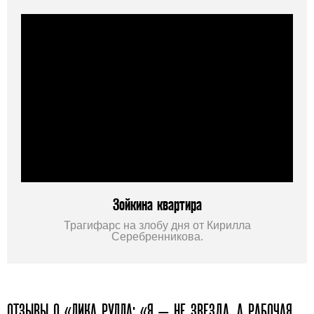
Зойкина квартира
Трагифарс на злобу дня от Кирилла
Серебренникова.
ОТЗЫВЫ О «ЛИКА РУЛЛА: «Я — НЕ ЗВЕЗДА, А РАБОЧАЯ