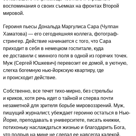
воспоминания о своих съемках на фронтах Второй
мировой.
Героиня пьесы Дональда Маргулиса Сара (Чулпан
Хаматова) — его сегодняшняя коллега, фотограф-
стрингер. Действие начинается с того, что Сара
приходит в себя в немецком госпитале, куда
ее доставили с минного поля в одной из горячих точек.
Муж (Сергей Юшкевич) перевозит ее домой, в уютную,
слегка богемную нью-йоркскую квартиру, где
и происходит действие.
Собственно, все течет тихо-мирно, без стрельбы
и криков, хотя речь идет о тайной и сперва почти
незаметной для зрителя борьбе мировоззрений. Муж,
пишущий журналист, убеждает героиню остаться в Нью-
Йорке, преподавать в университете, писать книжки,
потихоньку наслаждаться жизнью и благодарить Бога,
что подрыв на мине не сделал ее навсегда калекой.