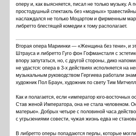
оперу и, как выясняется, писал не только музыку. 
простодушный спектакль без «модных» травестийных
наслаждался не только Моцартом и фирменным мари
либретто блестящей комедии к тому располагает.
Вторая опера Мариинки — «
Женщина без тени
», и 
Штрауса и либретто Гуго фон Гофмансталя с эстетико
впору запутаться, но, с другой стороны, дико напо
не удастся: опера в
3-х
действиях исполняется на не
музыкальным руководством Гергиева работали зна
художник Пол Браун, художник по свету Тим Митчелл
Как и полагается, если «император юго-восточных о
Став женой Императора, она не стала человеком. Он
матерью». Добрых четыре с половиной часа действо 
с угрызениями совести, чужая жизнь едва не станов
В либретто оперы попадаются перлы, которые могл