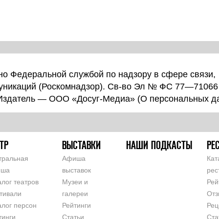
о Федеральной службой по надзору в сфере связи,
уникаций (Роскомнадзор). Св-во Эл № ФС 77—71066
 Издатель — ООО «Досуг-Медиа» (
О персональных д
ТР
ВЫСТАВКИ
НАШИ ПОДКАСТЫ
РЕ
тральная
Афиша
Кат
иша
выставок
рес
алог театров
Музеи и
Рей
тивали
галереи
Отз
алог персон
Рейтинги
Рец
тинги
Статьи
Ста