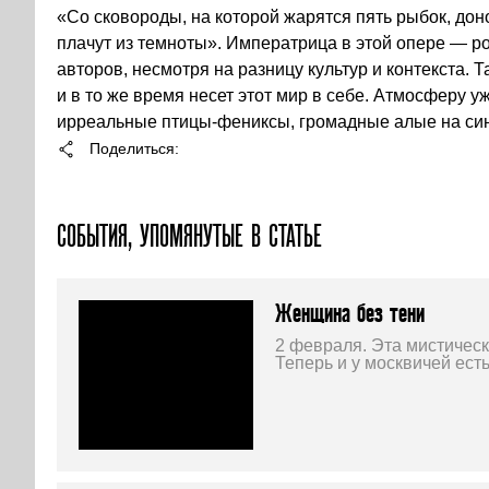
«Со сковороды, на которой жарятся пять рыбок, до
плачут из темноты». Императрица в этой опере — ро
авторов, несмотря на разницу культур и контекста. 
и в то же время несет этот мир в себе. Атмосферу 
ирреальные птицы-фениксы, громадные алые на син
Поделиться
СОБЫТИЯ, УПОМЯНУТЫЕ В СТАТЬЕ
Женщина без тени
2 февраля. Эта мистическ
Теперь и у москвичей есть