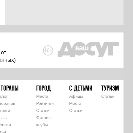
18+
 от
анных
)
СТОРАНЫ
ГОРОД
С ДЕТЬМИ
ТУРИЗМ
алог
Места
Афиша
Статьи
торанов
Рейтинги
Места
тинги
Статьи
Статьи
ывы
Фитнес-
ензии
клубы
тьи