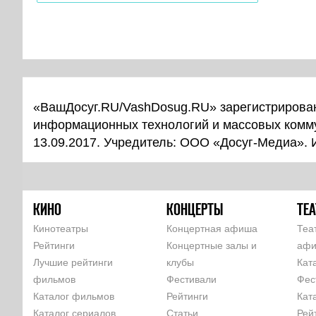
«ВашДосуг.RU/VashDosug.RU» зарегистрирован
информационных технологий и массовых комм
13.09.2017. Учредитель: ООО «Досуг-Медиа».
КИНО
КОНЦЕРТЫ
ТЕА
Кинотеатры
Концертная афиша
Теа
Рейтинги
Концертные залы и
аф
Лучшие рейтинги
клубы
Кат
фильмов
Фестивали
Фес
Каталог фильмов
Рейтинги
Кат
Каталог сериалов
Статьи
Рей