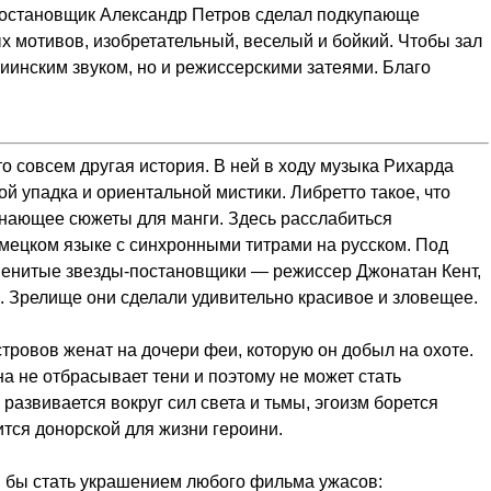
А постановщик Александр Петров сделал подкупающе
 мотивов, изобретательный, веселый и бойкий. Чтобы зал
инским звуком, но и режиссерскими затеями. Благо
это совсем другая история. В ней в ходу музыка Рихарда
й упадка и ориентальной мистики. Либретто такое, что
минающее сюжеты для манги. Здесь расслабиться
мецком языке с синхронными титрами на русском. Под
менитые звезды-постановщики — режиссер Джонатан Кент,
. Зрелище они сделали удивительно красивое и зловещее.
стровов женат на дочери феи, которую он добыл на охоте.
а не отбрасывает тени и поэтому не может стать
развивается вокруг сил света и тьмы, эгоизм борется
ится донорской для жизни героини.
и бы стать украшением любого фильма ужасов: