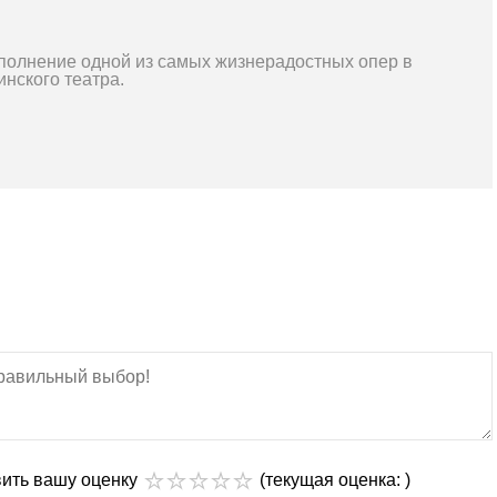
сполнение одной из самых жизнерадостных опер в
нского театра.
вить вашу оценку
(текущая оценка: )