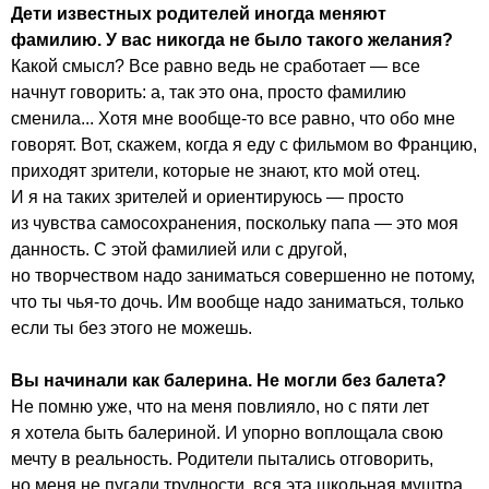
Дети известных родителей иногда меняют
фамилию. У вас никогда не было такого желания?
Какой смысл? Все равно ведь не сработает — все
начнут говорить: а, так это она, просто фамилию
сменила... Хотя мне вообще-то все равно, что обо мне
говорят. Вот, скажем, когда я еду с фильмом во Францию,
приходят зрители, которые не знают, кто мой отец.
И я на таких зрителей и ориентируюсь — просто
из чувства самосохранения, поскольку папа — это моя
данность. С этой фамилией или с другой,
но творчеством надо заниматься совершенно не потому,
что ты чья-то дочь. Им вообще надо заниматься, только
если ты без этого не можешь.
Вы начинали как балерина. Не могли без балета?
Не помню уже, что на меня повлияло, но с пяти лет
я хотела быть балериной. И упорно воплощала свою
мечту в реальность. Родители пытались отговорить,
но меня не пугали трудности, вся эта школьная муштра...