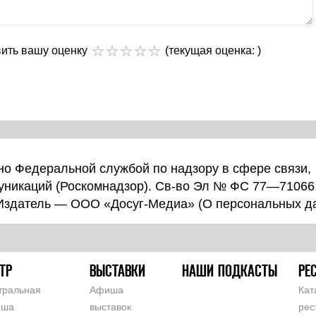
вить вашу оценку
(текущая оценка: )
о Федеральной службой по надзору в сфере связи,
уникаций (Роскомнадзор). Св-во Эл № ФС 77—71066
 Издатель — ООО «Досуг-Медиа» (
О персональных д
ТР
ВЫСТАВКИ
НАШИ ПОДКАСТЫ
РЕ
тральная
Афиша
Кат
иша
выставок
рес