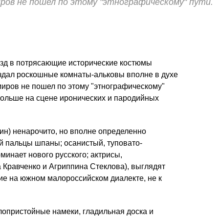
ров не пошел по этому "этнографическому" пути.
езд в потрясающие исторические костюмы
оздал роскошные комнаты-альковы вполне в духе
иров не пошел по этому "этнографическому"
 больше на сцене иронических и пародийных
ин) ненарочито, но вполне определенно
й пальцы шпаны; осанистый, туповато-
минает нового русского; актрисы,
Кравченко и Агриппина Стеклова), выглядят
ие на южном малороссийском диалекте, не к
лопристойные намеки, гладильная доска и