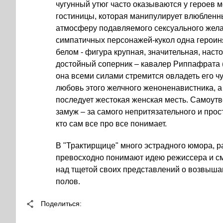
чугунный утюг часто оказываются у героев 
гостиницы, которая манипулирует влюбленн
атмосферу подавляемого сексуального жела
симпатичных персонажей-кукол одна героин
белом - фигура крупная, значительная, наст
достойный соперник – кавалер Риппафрата (
она всеми силами стремится овладеть его чу
любовь этого желчного женоненавистника, а
последует жестокая женская месть. Самоут
замуж – за самого непритязательного и прос
кто сам все про все понимает.
В "Трактирщице" много эстрадного юмора, р
превосходно понимают идею режиссера и с
над тщетой своих представлений о возвыш
полов.
Поделиться