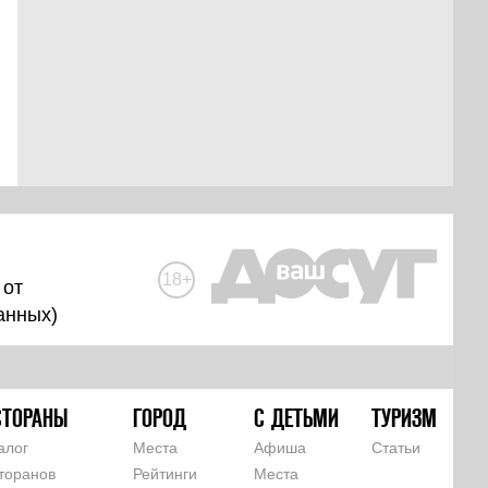
18+
 от
анных
)
СТОРАНЫ
ГОРОД
С ДЕТЬМИ
ТУРИЗМ
алог
Места
Афиша
Статьи
торанов
Рейтинги
Места