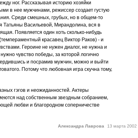
между ног. Рассказывая историю хозяйки
ыми в нее мужчинами, режиссер создает густую
ния. Среди смешных, грубых, но в общем-то
я Татьяны Васильевой, Мирандолина, вся в
оящая. Появляется один хоть сколько-нибудь
темпераментный красавец Виктор Раков) - и
вствами. Героине не нужен диалог, не нужна и
 нужно чувство победы, за которой логично
вердившись и посрамив мужчин, можно и выйти
товатого. Потому что любовная игра скучна тому,
азных гэгов и неожиданностей. Актеры
меются над собственным звездным собранием,
ающей любви и благородном соперничестве
Александра Лаврова
13 марта 2002