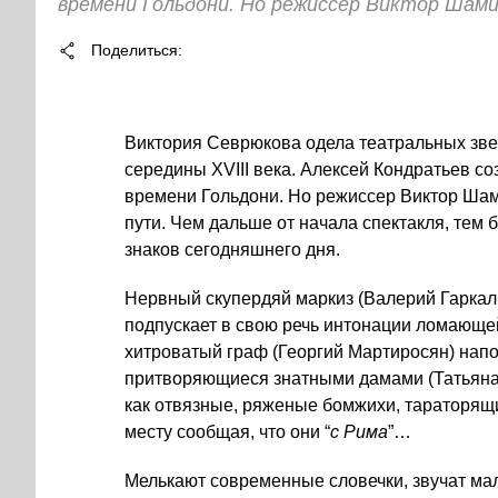
времени Гольдони. Но режиссер Виктор Шами
Поделиться
Виктория Севрюкова одела театральных зв
середины XVIII века. Алексей Кондратьев с
времени Гольдони. Но режиссер Виктор Шам
пути. Чем дальше от начала спектакля, тем
знаков сегодняшнего дня.
Нервный скупердяй маркиз (Валерий Гаркал
подпускает в свою речь интонации ломающе
хитроватый граф (Георгий Мартиросян) напо
притворяющиеся знатными дамами (Татьяна 
как отвязные, ряженые бомжихи, тараторящ
месту сообщая, что они “
с Рима
”…
Мелькают современные словечки, звучат ма