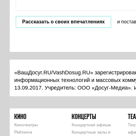
Рассказать о своих впечатлениях
и поста
«ВашДосуг.RU/VashDosug.RU» зарегистрирован
информационных технологий и массовых комм
13.09.2017. Учредитель: ООО «Досуг-Медиа».
КИНО
КОНЦЕРТЫ
ТЕА
Кинотеатры
Концертная афиша
Теа
Рейтинги
Концертные залы и
аф