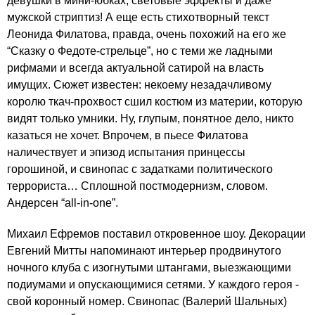
девушки в мини-юбках, световые эффекты и даже
мужской стриптиз! А еще есть стихотворный текст
Леонида Филатова, правда, очень похожий на его же
“Сказку о Федоте-стрельце”, но с теми же ладными
рифмами и всегда актуальной сатирой на власть
имущих. Сюжет известен: некоему незадачливому
королю ткач-прохвост сшил костюм из материи, которую
видят только умники. Ну, глупым, понятное дело, никто
казаться не хочет. Впрочем, в пьесе Филатова
наличествует и эпизод испытания принцессы
горошиной, и свинопас с задатками политического
террориста… Сплошной постмодернизм, словом.
Андерсен “all-in-one”.
Михаил Ефремов поставил откровенное шоу. Декорации
Евгений Митты напоминают интерьер продвинутого
ночного клуба с изогнутыми штангами, выезжающими
подиумами и опускающимися сетями. У каждого героя -
свой коронный номер. Свинопас (Валерий Шальных)