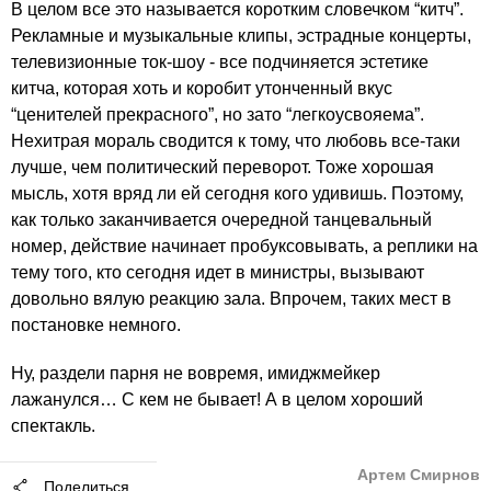
В целом все это называется коротким словечком “китч”.
Рекламные и музыкальные клипы, эстрадные концерты,
телевизионные ток-шоу - все подчиняется эстетике
китча, которая хоть и коробит утонченный вкус
“ценителей прекрасного”, но зато “легкоусвояема”.
Нехитрая мораль сводится к тому, что любовь все-таки
лучше, чем политический переворот. Тоже хорошая
мысль, хотя вряд ли ей сегодня кого удивишь. Поэтому,
как только заканчивается очередной танцевальный
номер, действие начинает пробуксовывать, а реплики на
тему того, кто сегодня идет в министры, вызывают
довольно вялую реакцию зала. Впрочем, таких мест в
постановке немного.
Ну, раздели парня не вовремя, имиджмейкер
лажанулся… С кем не бывает! А в целом хороший
спектакль.
Артем Смирнов
Поделиться