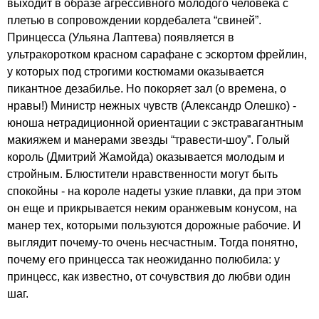
выходит в образе агрессивного молодого человека с
плетью в сопровождении кордебалета “свиней”.
Принцесса (Ульяна Лаптева) появляется в
ультракоротком красном сарафане с эскортом фрейлин,
у которых под строгими костюмами оказывается
пикантное дезабилье. Но покоряет зал (о времена, о
нравы!) Министр нежных чувств (Александр Олешко) -
юноша нетрадиционной ориентации с экстравагантным
макияжем и манерами звезды “травести-шоу”. Голый
король (Дмитрий Жамойда) оказывается молодым и
стройным. Блюстители нравственности могут быть
спокойны - на короле надеты узкие плавки, да при этом
он еще и прикрывается неким оранжевым конусом, на
манер тех, которыми пользуются дорожные рабочие. И
выглядит почему-то очень несчастным. Тогда понятно,
почему его принцесса так неожиданно полюбила: у
принцесс, как известно, от сочувствия до любви один
шаг.