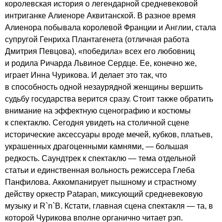
королевская история о легендарной средневековой
интриганке Алиеноре Аквитанской. В разное время
Алиенора побывала королевой Франции и Англии, стала
супругой Генриха Плантагенета (отличная работа
Дмитрия Певцова), «победила» всех его любовниц
и родила Ричарда Львиное Сердце. Ее, конечно же,
играет Инна Чурикова. И делает это так, что
в способность одной незаурядной женщины вершить
судьбу государства верится сразу. Стоит также обратить
внимание на эффектную сценографию и костюмы
к спектаклю. Сегодня увидеть на столичной сцене
исторические аксессуары вроде мечей, кубков, платьев,
украшенных драгоценными камнями, — большая
редкость. Саундтрек к спектаклю — тема отдельной
статьи и единственная вольность режиссера Глеба
Панфилова. Аккомпанирует пышному и страстному
действу оркестр Patapan, миксующий средневековую
музыку и R`n`B. Кстати, главная сцена спектакля — та, в
которой Чурикова вполне органично читает рэп.