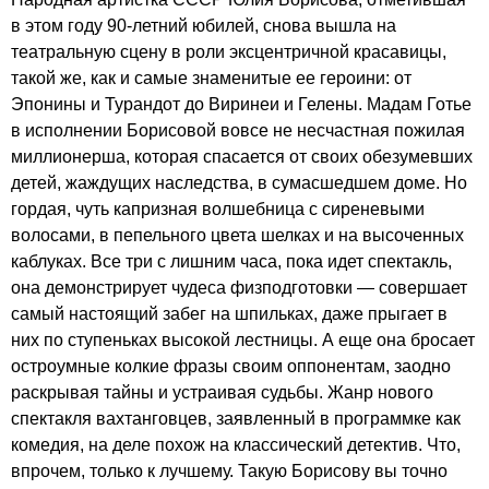
в этом году 90-летний юбилей, снова вышла на
театральную сцену в роли эксцентричной красавицы,
такой же, как и самые знаменитые ее героини: от
Эпонины и Турандот до Виринеи и Гелены. Мадам Готье
в исполнении Борисовой вовсе не несчастная пожилая
миллионерша, которая спасается от своих обезумевших
детей, жаждущих наследства, в сумасшедшем доме. Но
гордая, чуть капризная волшебница с сиреневыми
волосами, в пепельного цвета шелках и на высоченных
каблуках. Все три с лишним часа, пока идет спектакль,
она демонстрирует чудеса физподготовки — совершает
самый настоящий забег на шпильках, даже прыгает в
них по ступеньках высокой лестницы. А еще она бросает
остроумные колкие фразы своим оппонентам, заодно
раскрывая тайны и устраивая судьбы. Жанр нового
спектакля вахтанговцев, заявленный в программке как
комедия, на деле похож на классический детектив. Что,
впрочем, только к лучшему. Такую Борисову вы точно