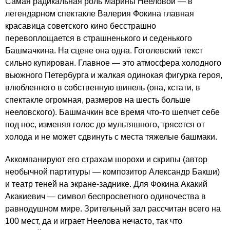
Самая радикальная роль Марины Нееловой — в
легендарном спектакле Валерия Фокина главная
красавица советского кино бесстрашно
перевоплощается в страшненького и седенького
Башмачкина. На сцене она одна. Гоголевский текст
сильно купирован. Главное — это атмосфера холодного
вьюжного Петербурга и жалкая одинокая фигурка героя,
влюбленного в собственную шинель (она, кстати, в
спектакле огромная, размеров на шесть больше
нееловского). Башмачкин все время что-то шепчет себе
под нос, изменяя голос до мультяшного, трясется от
холода и не может сдвинуть с места тяжелые башмаки.
Аккомпанируют его страхам шорохи и скрипы (автор
необычной партитуры — композитор Александр Бакши)
и театр теней на экране-заднике. Для Фокина Акакий
Акакиевич — символ беспросветного одиночества в
равнодушном мире. Зрительный зал рассчитан всего на
100 мест, да и играет Неелова нечасто, так что