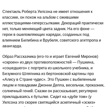
Спектакль Роберта Уилсона не имеет отношения к
классике, он похож на альбом с ожившими
иллюстрациями-гиперссылками. Декораций практически
нет, только меняющий цвета задник. На его фоне —
герои в ошеломляющих нарядах, созданных под
влиянием Билибина и Врубеля, советского агитпропа и
авангарда.
Образ Рассказчика (его-то и играет Евгений Миронов)
«скроен» из двух противоположностей — Пушкина,
«сошедшего» с портрета из школьного учебника, и
Безумного Шляпника из бертоновской картины про
«Алису в Стране чудес». Это Пушкин с выбеленным
лицом и повадками Джонни Деппа, весельчак, проказник,
солнечный гений. Сказки он рассказывает, регулярно
прикладываясь к бутылке. Сидит на «дубе том» (у
Уилсона это скорее светящийся аскетичный «эскиз»