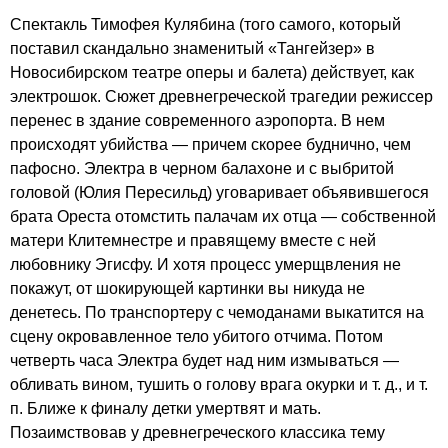
Спектакль Тимофея Кулябина (того самого, который
поставил скандально знаменитый «Тангейзер» в
Новосибирском театре оперы и балета) действует, как
электрошок. Сюжет древнегреческой трагедии режиссер
перенес в здание современного аэропорта. В нем
происходят убийства — причем скорее буднично, чем
пафосно. Электра в черном балахоне и с выбритой
головой (Юлия Пересильд) уговаривает объявившегося
брата Ореста отомстить палачам их отца — собственной
матери Клитемнестре и правящему вместе с ней
любовнику Эгисфу. И хотя процесс умерщвления не
покажут, от шокирующей картинки вы никуда не
денетесь. По транспортеру с чемоданами выкатится на
сцену окровавленное тело убитого отчима. Потом
четверть часа Электра будет над ним измываться —
обливать вином, тушить о голову врага окурки и т. д., и т.
п. Ближе к финалу детки умертвят и мать.
Позаимствовав у древнегреческого классика тему