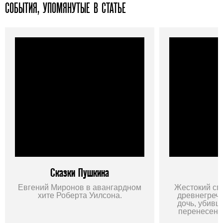
СОБЫТИЯ, УПОМЯНУТЫЕ В СТАТЬЕ
Сказки Пушкина
Евгений Миронов в авангардном
Жестокий сп
хите Роберта Уилсона.
древнегрече
дочь, убивш
перенесено