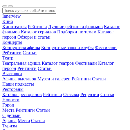
Innerview
Кино
Кинотеатры
Рейтинги
Лучшие рейтинги фильмов
Каталог
фильмов
Каталог сериалов
Подборки по темам
Каталог
персон
Обзоры и статьи
Концерты
Концертная афиша
Концертные залы и клубы
Фестивали
Рейтинги
Статьи
Театр
Театральная афиша
Каталог театров
Фестивали
Каталог
персон
Рейтинги
Статьи
Выставки
Афиша выставок
Музеи и галереи
Рейтинги
Статьи
Наши подкасты
Рестораны
Каталог ресторанов
Рейтинги
Отзывы
Рецензии
Статьи
Новости
Город
Места
Рейтинги
Статьи
С детьми
Афиша
Места
Статьи
Туризм