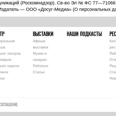
уникаций (Роскомнадзор). Св-во Эл № ФС 77—71066
 Издатель — ООО «Досуг-Медиа» (
О персональных д
ТР
ВЫСТАВКИ
НАШИ ПОДКАСТЫ
РЕ
тральная
Афиша
Кат
иша
выставок
рес
алог театров
Музеи и
Рей
тивали
галереи
Отз
алог персон
Рейтинги
Рец
тинги
Статьи
Ста
тьи
Нов
СОГЛАШЕНИЕ