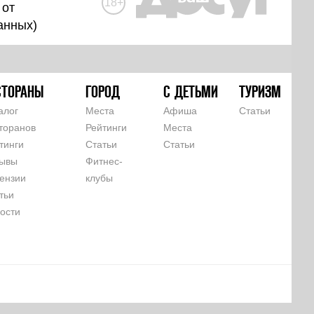
18+
 от
анных
)
СТОРАНЫ
ГОРОД
С ДЕТЬМИ
ТУРИЗМ
алог
Места
Афиша
Статьи
торанов
Рейтинги
Места
тинги
Статьи
Статьи
ывы
Фитнес-
ензии
клубы
тьи
ости