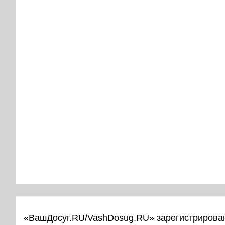
«ВашДосуг.RU/VashDosug.RU» зарегистрирован